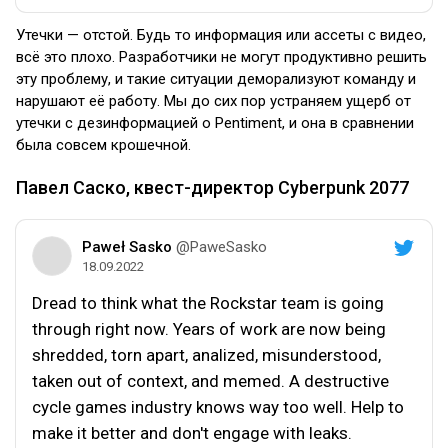
Утечки — отстой. Будь то информация или ассеты с видео,
всё это плохо. Разработчики не могут продуктивно решить
эту проблему, и такие ситуации деморализуют команду и
нарушают её работу. Мы до сих пор устраняем ущерб от
утечки с дезинформацией о Pentiment, и она в сравнении
была совсем крошечной.
Павел Саско, квест-директор Cyberpunk 2077
Paweł Sasko
@PaweSasko
18.09.2022
Dread to think what the Rockstar team is going
through right now. Years of work are now being
shredded, torn apart, analized, misunderstood,
taken out of context, and memed. A destructive
cycle games industry knows way too well. Help to
make it better and don't engage with leaks.