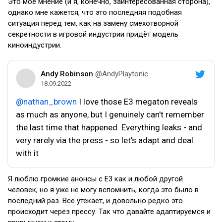
Это моё мнение (и я, конечно, заинтересованная сторона),
однако мне кажется, что это последняя подобная
ситуация перед тем, как на замену смехотворной
секретности в игровой индустрии придёт модель
киноиндустрии.
Andy Robinson
@AndyPlaytonic
18.09.2022
@nathan_brown
I love those E3 megaton reveals
as much as anyone, but I genuinely can't remember
the last time that happened. Everything leaks - and
very rarely via the press - so let's adapt and deal
with it
Я люблю громкие анонсы с E3 как и любой другой
человек, но я уже не могу вспомнить, когда это было в
последний раз. Всё утекает, и довольно редко это
происходит через прессу. Так что давайте адаптируемся и