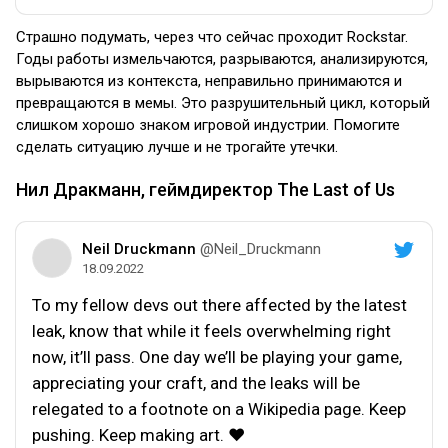
Страшно подумать, через что сейчас проходит Rockstar.
Годы работы измельчаются, разрываются, анализируются,
вырываются из контекста, неправильно принимаются и
превращаются в мемы. Это разрушительный цикл, который
слишком хорошо знаком игровой индустрии. Помогите
сделать ситуацию лучше и не трогайте утечки.
Нил Дракманн, геймдиректор The Last of Us
Neil Druckmann
@Neil_Druckmann
18.09.2022
To my fellow devs out there affected by the latest
leak, know that while it feels overwhelming right
now, it’ll pass. One day we’ll be playing your game,
appreciating your craft, and the leaks will be
relegated to a footnote on a Wikipedia page. Keep
pushing. Keep making art. ♥