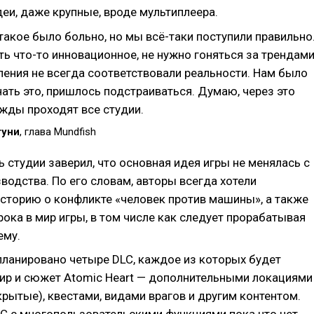
еи, даже крупные, вроде мультиплеера.
такое было больно, но мы всё-таки поступили правильно
ь что-то инновационное, не нужно гоняться за трендами
ения не всегда соответствовали реальности. Нам было
ать это, пришлось подстраиваться. Думаю, через это
жды проходят все студии.
туни
, глава Mundfish
 студии заверил, что основная идея игры не менялась с
водства. По его словам, авторы всегда хотели
историю о конфликте «человек против машины», а также
рока в мир игры, в том числе как следует прорабатывая
ему.
планировано четыре DLC, каждое из которых будет
ир и сюжет Atomic Heart — дополнительными локациями
рытые), квестами, видами врагов и другим контентом.
LC с многопользовательскими функциями пока что нет.