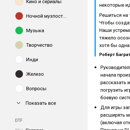
Кино и сериалы
некоторые ид
Решиться на 
Ночной музпостинг
Чтобы создат
Наши устремл
Музыка
тяжело осозн
Творчество
хотя бы одна
Роберт Багра
Инди
Руководитель
Железо
начала произ
рассказать 
Вопросы
погрузить иг
боевую сист
Показать все
Для игры за
расширять м
DTF
(включая отк
Планов на D