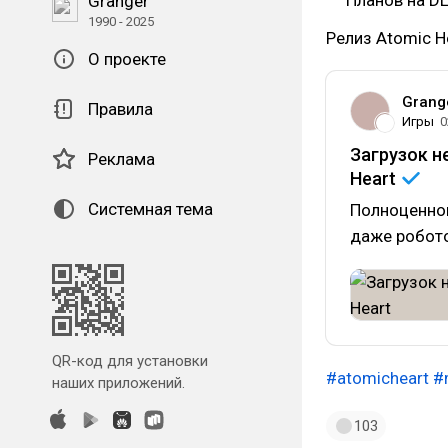
Granger
1990 - 2025
Релиз Atomic H
О проекте
Grang
Правила
Игры
0
Загрузок н
Реклама
Heart
Системная тема
Полноценног
даже робото
QR-код для установки
#atomicheart
#
наших приложений.
103