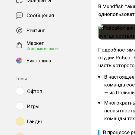
Моя лента
В Mundfish так
однопользовате
Сообщения
Рейтинг
Маркет
Игровые валюты
Подробностями 
студии Роберт 
Викторина
часть которого
В настоящее 
Темы
команда сос
Офтоп
— из Польши,
Многократны
Игры
неопытность
команды тех
Гайды
В процессе р