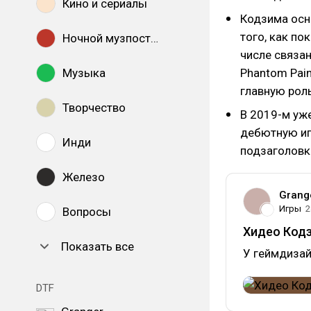
Кино и сериалы
Кодзима осно
того, как по
Ночной музпостинг
числе связан
Музыка
Phantom Pain
главную рол
Творчество
В 2019-м уж
дебютную игр
Инди
подзаголовк
Железо
Grang
Игры
2
Вопросы
Хидео Кодз
Показать все
У геймдизай
DTF