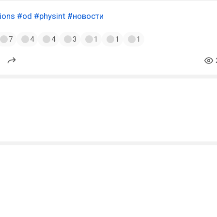
ions
#od
#physint
#новости
7
4
4
3
1
1
1