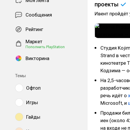
Моя лента
проекты
Ивент пройдёт 
Сообщения
Рейтинг
Маркет
Пополнить PlayStation
Студия Koji
Strand в чес
Викторина
кинотеатре T
Кодзима — о
Темы
На 2,5-часов
Офтоп
разработчики
речь идёт о
Игры
Microsoft, и
Продажи бил
Гайды
иен (около 4
на входе не 