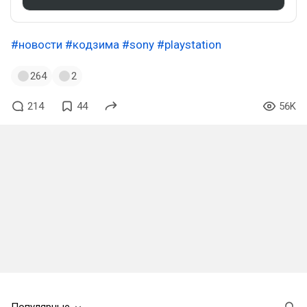
#новости
#кодзима
#sony
#playstation
264
2
214
44
56K