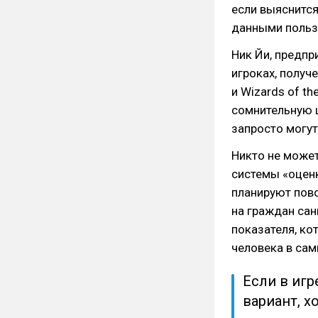
если выяснится
данными пользо
Ник Йи, предп
игроках, получ
и Wizards of th
сомнительную ц
запросто могу
Никто не может
системы «оценк
планируют пов
на граждан сан
показателя, ко
человека в сам
Если в иг
вариант, х