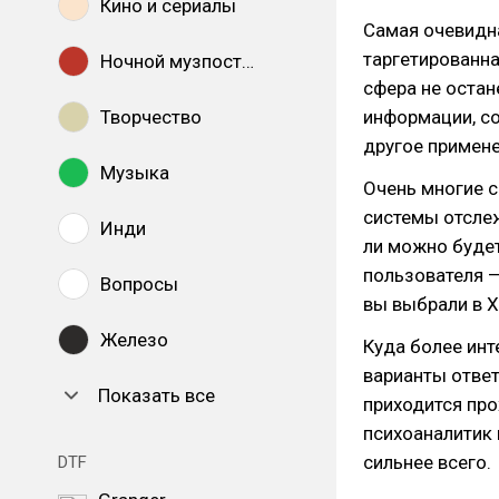
Кино и сериалы
Самая очевидн
таргетированна
Ночной музпостинг
сфера не остан
Творчество
информации, со
другое примене
Музыка
Очень многие с
системы отслеж
Инди
ли можно буде
пользователя —
Вопросы
вы выбрали в 
Железо
Куда более инт
варианты ответ
Показать все
приходится про
психоаналитик 
сильнее всего.
DTF