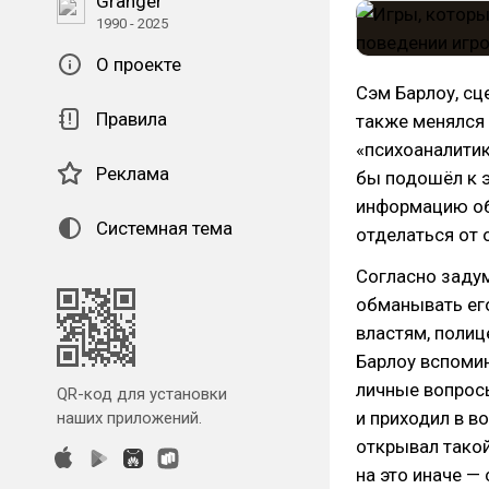
Granger
1990 - 2025
О проекте
Сэм Барлоу, сце
Правила
также менялся 
«психоаналитик
Реклама
бы подошёл к э
информацию об 
Системная тема
отделаться от 
Согласно задум
обманывать его
властям, полиц
Барлоу вспомин
личные вопросы
QR-код для установки
и приходил в в
наших приложений.
открывал такой
на это иначе —