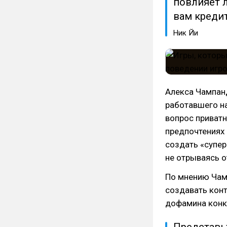
повлияет л
вам креди
Ник Йи
Алекса Чампанд
работавшего на
вопрос приватн
предпочтениях
создать «супер
не отрываясь о
По мнению Чам
создавать конт
дофамина конк