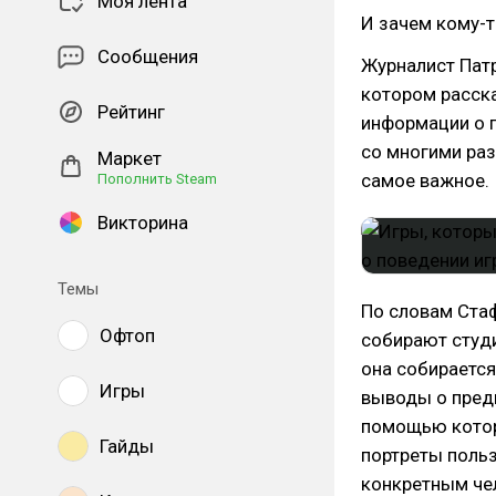
Моя лента
И зачем кому-т
Сообщения
Журналист Пат
котором расск
Рейтинг
информации о п
со многими раз
Маркет
самое важное.
Пополнить Steam
Викторина
Темы
По словам Ста
Офтоп
собирают студи
она собирается
Игры
выводы о предп
помощью котор
Гайды
портреты польз
конкретным че