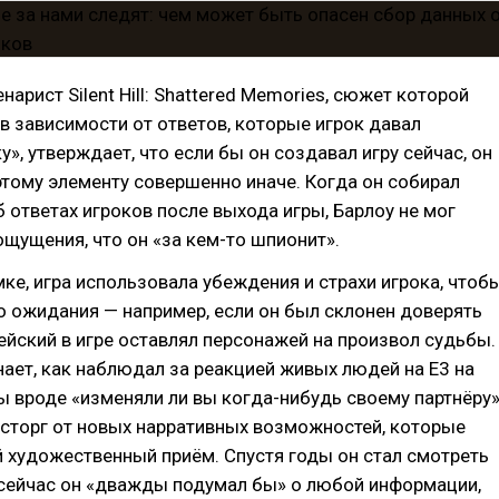
нарист Silent Hill: Shattered Memories, сюжет которой
в зависимости от ответов, которые игрок давал
у», утверждает, что если бы он создавал игру сейчас, он
тому элементу совершенно иначе. Когда он собирал
ответах игроков после выхода игры, Барлоу не мог
ощущения, что он «за кем-то шпионит».
ке, игра использовала убеждения и страхи игрока, чтоб
 ожидания — например, если он был склонен доверять
ейский в игре оставлял персонажей на произвол судьбы.
ает, как наблюдал за реакцией живых людей на E3 на
 вроде «изменяли ли вы когда-нибудь своему партнёру»
осторг от новых нарративных возможностей, которые
 художественный приём. Спустя годы он стал смотреть
 сейчас он «дважды подумал бы» о любой информации,