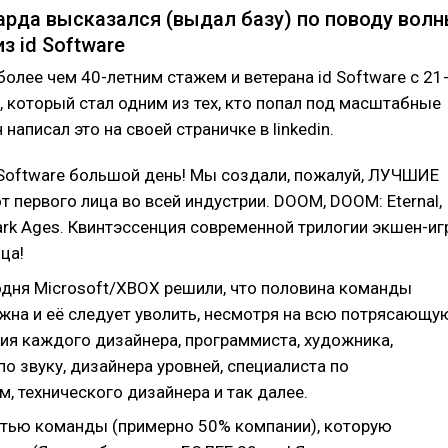
рда высказался (выдал базу) по поводу вол
з id Software
более чем 40-летним стажем и ветерана id Software с 21
 который стал одним из тех, кто попал под масштабные
написал это на своей страничке в linkedin.
 Software большой день! Мы создали, пожалуй, ЛУЧШИЕ
т первого лица во всей индустрии. DOOM, DOOM: Eternal,
rk Ages. Квинтэссенция современной трилогии экшен-иг
ца!
одня Microsoft/XBOX решили, что половина команды
жна и её следует уволить, несмотря на всю потрясающу
лия каждого дизайнера, программиста, художника,
по звуку, дизайнера уровней, специалиста по
, технического дизайнера и так далее.
стью команды (примерно 50% компании), которую