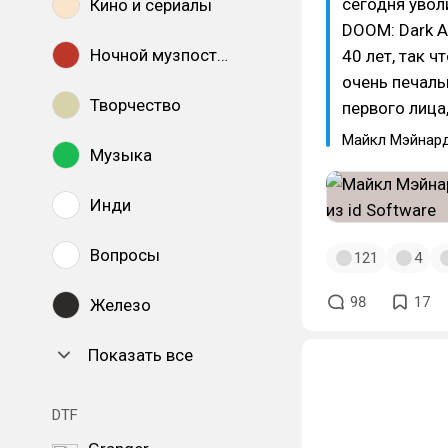
сегодня увол
Кино и сериалы
DOOM: Dark A
Ночной музпостинг
40 лет, так 
очень печаль
Творчество
первого лица
Майкл Мэйнар
Музыка
Инди
Вопросы
121
4
98
17
Железо
Показать все
DTF