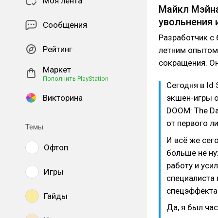
Моя лента
Майкл Мэйна
увольнения и
Сообщения
Разработчик с 
Рейтинг
летним опытом,
сокращения. Он 
Маркет
Пополнить PlayStation
Сегодня в Id
Викторина
экшен-игры о
DOOM: The Da
от первого ли
Темы
И всё же сег
Офтоп
больше не ну
работу и уси
Игры
специалиста 
спецэффектам
Гайды
Да, я был ча