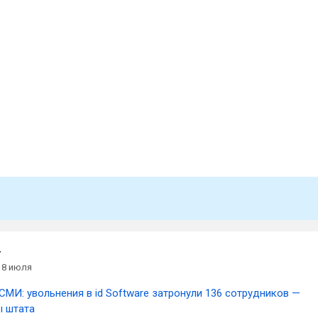
r
8 июля
СМИ: увольнения в id Software затронули 136 сотрудников —
ы штата