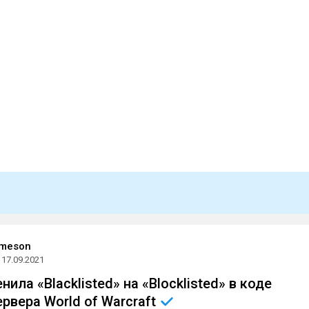
ameson
17.09.2021
нила «Blacklisted» на «Blocklisted» в коде
ервера World of
Warcraft