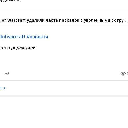
Из World of Warcraft удалили часть пасхалок с уволенными сотрудниками — маршала Маккри переименовали в Пэттерсона — Игры на DTF
dofwarcraft
#новости
лнен редакцией
т