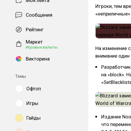
Моя лента
Игроки, тем вр
«неприличные»
Сообщения
Рейтинг
Маркет
Игровые валюты
На изменение с
внимание один 
Викторина
Разработчики
на «block». 
Темы
«SetBlacklis
Офтоп
Игры
Издание Noo
Гайды
что перемен