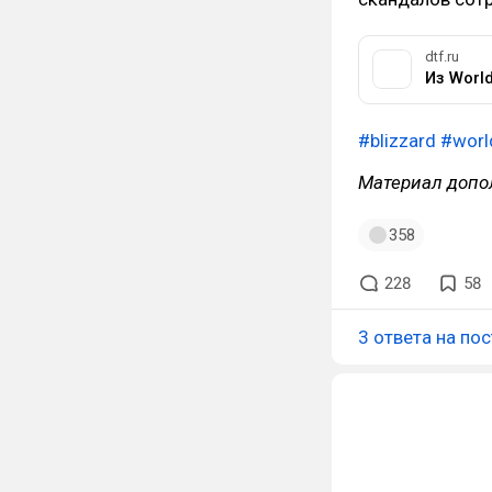
dtf.ru
#blizzard
#worl
Материал допо
358
228
58
3 ответа на пос