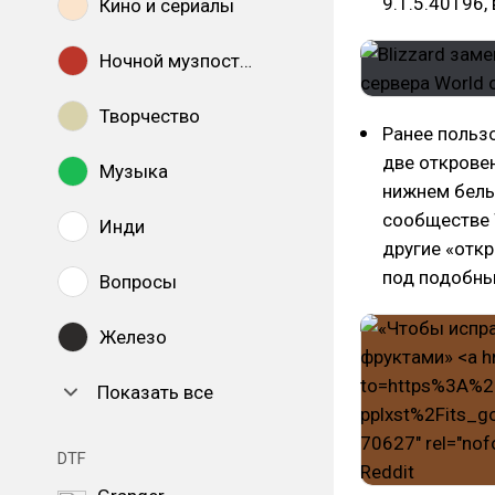
9.1.5.40196
Кино и сериалы
Ночной музпостинг
Творчество
Ранее польз
две открове
Музыка
нижнем бель
сообществе W
Инди
другие «отк
под подобны
Вопросы
Железо
Показать все
DTF