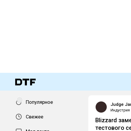
Популярное
Judge J
Индустрия
Свежее
Blizzard заме
тестового с