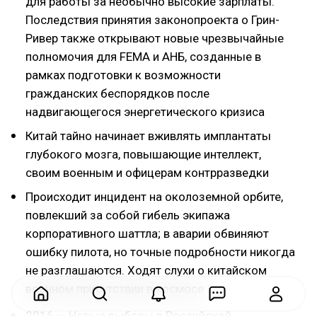
для работы за необычно высокие зарплаты.
Последствия принятия законопроекта о Грин-
Ривер также открывают новые чрезвычайные
полномочия для FEMA и АНБ, созданные в
рамках подготовки к возможности
гражданских беспорядков после
надвигающегося энергетического кризиса
Китай тайно начинает вживлять имплантаты
глубокого мозга, повышающие интеллект,
своим военным и офицерам контрразведки
Происходит инцидент на околоземной орбите,
повлекший за собой гибель экипажа
корпоративного шаттла; в аварии обвиняют
ошибку пилота, но точные подробности никогда
не разглашаются. Ходят слухи о китайском
военном присутствии в космосе
2016 — Новые выборы в Российской