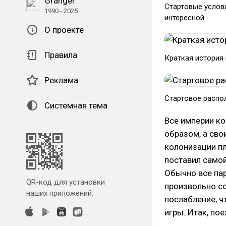
Granger
Стартовые услов
1990 - 2025
интересной
О проекте
Правила
Краткая история
Реклама
Стартовое распол
Системная тема
Все империи ко
образом, а сво
колонизации пл
поставил самой
Обычно все пар
QR-код для установки
произвольно со
наших приложений.
послабление, ч
игры. Итак, пое