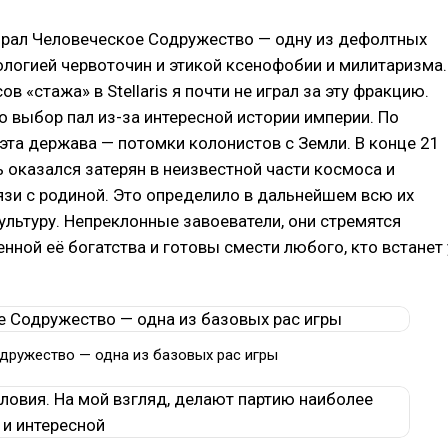
брал Человеческое Содружество — одну из дефолтных
ологией червоточин и этикой ксенофобии и милитаризма.
ов «стажа» в Stellaris я почти не играл за эту фракцию.
 выбор пал из-за интересной истории империи. По
эта держава — потомки колонистов с Земли. В конце 21
ь оказался затерян в неизвестной части космоса и
язи с родиной. Это определило в дальнейшем всю их
ультуру. Непреклонные завоеватели, они стремятся
енной её богатства и готовы смести любого, кто встанет 
дружество — одна из базовых рас игры