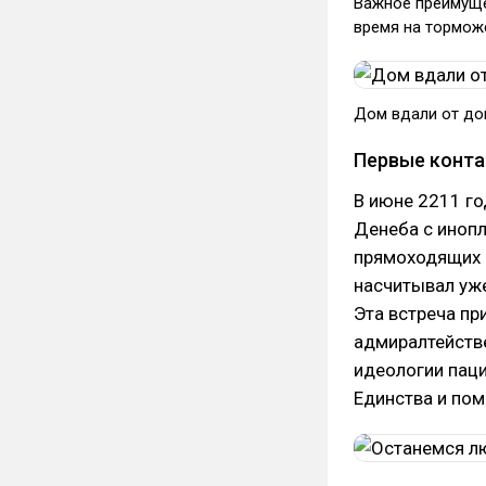
Важное преимуще
время на тормож
Дом вдали от до
Первые конт
В июне 2211 го
Денеба с иноп
прямоходящих с
насчитывал уже
Эта встреча п
адмиралтейств
идеологии паци
Единства и пом