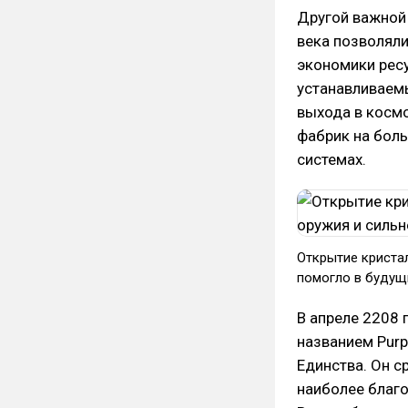
Другой важной
века позволял
экономики рес
устанавливаемы
выхода в космо
фабрик на боль
системах.
Открытие криста
помогло в будущ
В апреле 2208
названием Purp
Единства. Он с
наиболее благо