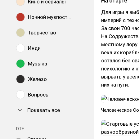
На старте
Кино и сериалы
Для игры я вы
Ночной музпостинг
империй с техн
За свои 700 час
Творчество
На Содружество
местному лору 
Инди
века их корабл
остался без св
Музыка
психологию и к
вырвать у всел
Железо
них на пути.
Вопросы
Показать все
Человеческое Со
DTF