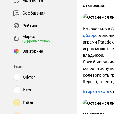
Моя лента
отыгрыша.
Сообщения
Рейтинг
Изначально в St
обзоре
дополне
Маркет
Цифровые товары
играми Paradox
игрок может л
Викторина
владыкой.
Я же был одним
Темы
сегодня хочу по
ролевого отыгр
Офтоп
Report), то ест
Игры
Вторая часть
от
Гайды