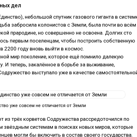
вных дел
(Единство), небольшой спутник газового гиганта в систем
дьба забросила колонистов с Земли, была почти во всём
кой прародине, но совершенно не освоена. Долгих сто
лось первым поселенцам, чтобы построить собственную
в 2200 году вновь выйти в космос.
иной мир поколение, которое ещё помнило далекую
у. И теперь, закалённое в борьбе за выживание,
Содружество выступало уже в качестве самостоятельно
ство уже совсем не отличается от Земли
т из трёх корветов Содружества рассредоточился по
м звёздным системам в поисках новых миров, которые
нцев могли бы включить в состав своего государства.