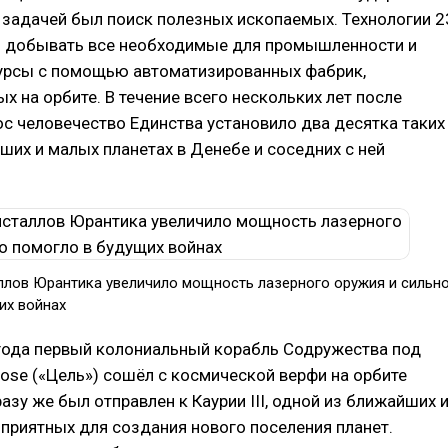
 задачей был поиск полезных ископаемых. Технологии 2
и добывать все необходимые для промышленности и
урсы с помощью автоматизированных фабрик,
х на орбите. В течение всего нескольких лет после
с человечество Единства установило два десятка таких
ших и малых планетах в Денебе и соседних с ней
ллов Юрантика увеличило мощность лазерного оружия и сильн
их войнах
 года первый колониальный корабль Содружества под
ose («Цель») сошёл с космической верфи на орбите
разу же был отправлен к Каурии III, одной из ближайших 
приятных для создания нового поселения планет.