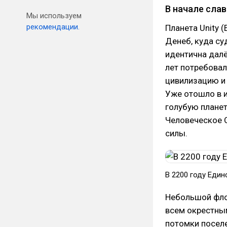
В начале сла
Мы используем
рекомендации.
Планета Unity 
Денеб, куда су
идентична далё
лет потребова
цивилизацию и 
Уже отошло в 
голубую планет
Человеческое 
силы.
В 2200 году Един
Небольшой фло
всем окрестны
потомки поселе