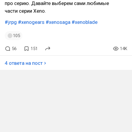
про серию. Давайте выберем сами любимые
части серии Xeno.
#jrpg
#xenogears
#xenosaga
#xenoblade
105
56
151
14K
4 ответа на пост