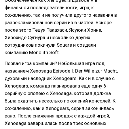
Обозначенная как Xenogears Episode V в
финальной последовательности, игра, к
сожалению, так и не получила другого названия в
разрекламированной серии из 6 частей. Вскоре
после этого Тецуя Такахаси, Ясуюки Хонне,
Хирохиде Сугиура и несколько других
сотрудников покинули Square и создали
компанию Monolith Soft.
Первая игра компании? Небольшая игра под
названием Xenosaga Episode I: Der Wille zur Macht,
духовный наследник Xenogears. Как и в случае с
Xenogears, команда планировала еще одну 6-
серийную эпопею с Xenosaga, которая должна
была охватить несколько поколений консолей. К
сожалению, как и Xenogears, серия закончилась
рано. После снижения продаж с каждой игрой,
Xenosaga завершилась после трех основных