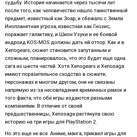
судьбу. История начинается через тысячи лет
после того, как человечество нашло таинственный
предмет, известный как Зоар, и сбежало с Земли.
Инопланетная угроза, известная как Гнозис,
поражает галактику, и Шион Узуки и ее боевой
андроид KOS-MOS должны дать ей отпор. Как и в
Xenogears, сюжет становится запутанным и
сложным; планировалось, что это будет еще одна
сага из шести частей. Хотя Xenogears и Xenosaga
имеют поразительное сходство в сюжете,
персонажах и многом другом, они не связаны
напрямую из-за несовпадения временных рамок и
того факта, что обе игры издаются разными
компаниями. В отличие от своей
предшественницы, Xenosaga растянула свою
историю на три игры для PlayStation 2.
Но это еще не все. Аниме, манга, приквел игры для