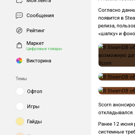
Моя лента
Согласно данны
Сообщения
появится в St
релиза, пользо
Рейтинг
«шапку» и фоно
Маркет
Цифровые товары
Викторина
Темы
Офтоп
Scorn анонсиро
Игры
откладывался. 
Гайды
Ранее 12 июня 
системные треб