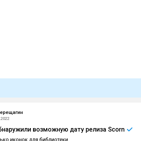
Верещагин
.2022
бнаружили возможную дату релиза
Scorn
ько иконок для библиотеки.