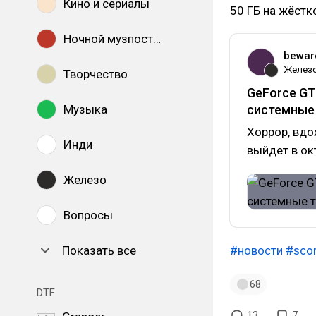
Кино и сериалы
50 ГБ на жёстк
Ночной музпостинг
bewar
Желез
Творчество
GeForce GT
Музыка
системные
Хоррор, вдо
Инди
выйдет в окт
Железо
Вопросы
Показать все
#новости
#sco
68
DTF
13
7