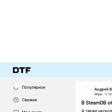
Популярное
Андрей 
Игры
12.06
Свежее
В SteamDB о
А также нескол