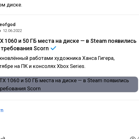
ом диске.
eofgod
о
12.06.2022
X 1060 и 50 ГБ места на диске — в Steam появились
 требования
Scorn
хновлённый работами художника Ханса Гигера,
ябре на ПК и консолях Xbox Series.
rn