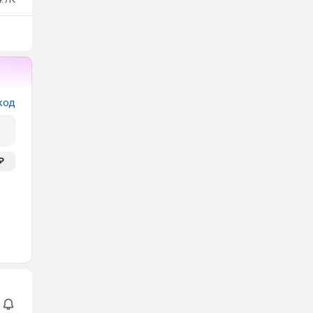
код
₽