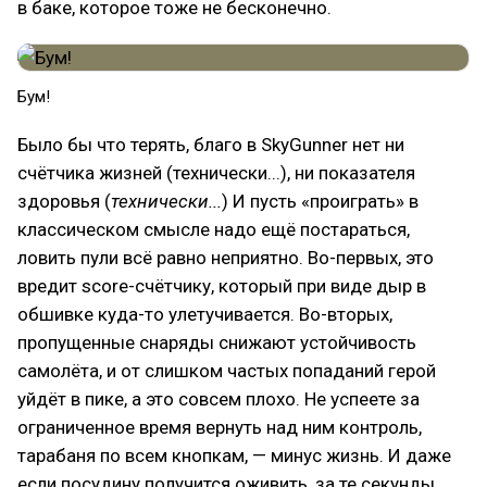
в баке, которое тоже не бесконечно.
Бум!
Было бы что терять, благо в SkyGunner нет ни
счётчика жизней (технически...), ни показателя
здоровья (
технически...
) И пусть «проиграть» в
классическом смысле надо ещё постараться,
ловить пули всё равно неприятно. Во-первых, это
вредит score-счётчику, который при виде дыр в
обшивке куда-то улетучивается. Во-вторых,
пропущенные снаряды снижают устойчивость
самолёта, и от слишком частых попаданий герой
уйдёт в пике, а это совсем плохо. Не успеете за
ограниченное время вернуть над ним контроль,
тарабаня по всем кнопкам, — минус жизнь. И даже
если посудину получится оживить, за те секунды,