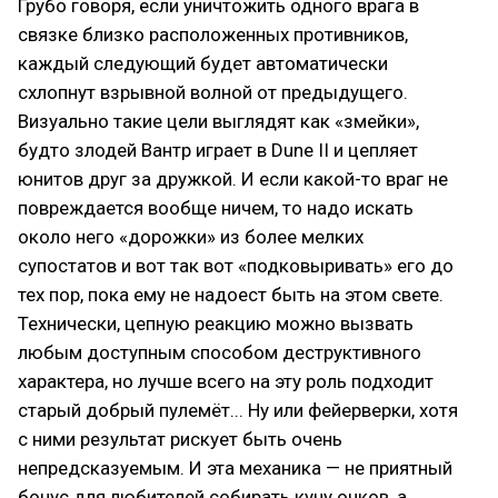
Грубо говоря, если уничтожить одного врага в
связке близко расположенных противников,
каждый следующий будет автоматически
схлопнут взрывной волной от предыдущего.
Визуально такие цели выглядят как «змейки»,
будто злодей Вантр играет в Dune II и цепляет
юнитов друг за дружкой. И если какой-то враг не
повреждается вообще ничем, то надо искать
около него «дорожки» из более мелких
супостатов и вот так вот «подковыривать» его до
тех пор, пока ему не надоест быть на этом свете.
Технически, цепную реакцию можно вызвать
любым доступным способом деструктивного
характера, но лучше всего на эту роль подходит
старый добрый пулемёт... Ну или фейерверки, хотя
с ними результат рискует быть очень
непредсказуемым. И эта механика — не приятный
бонус для любителей собирать кучу очков, а