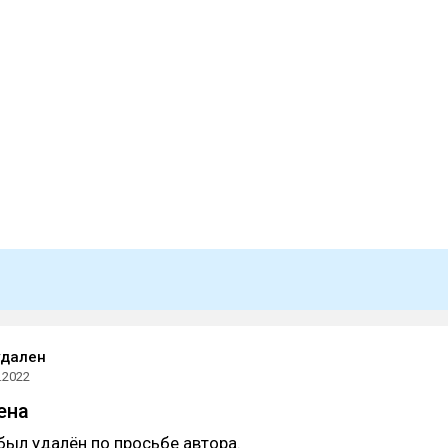
удален
.2022
ена
был удалён по просьбе автора.