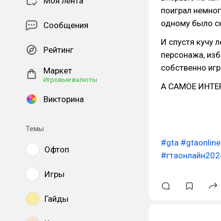
Моя лента
поиграл немног
одному было ск
Сообщения
И спустя кучу л
Рейтинг
персонажа, изб
собственно иг
Маркет
Игровые валюты
А САМОЕ ИНТЕ
Викторина
Темы
#gta
#gtaonline
Офтоп
#гтаонлайн202
Игры
Гайды