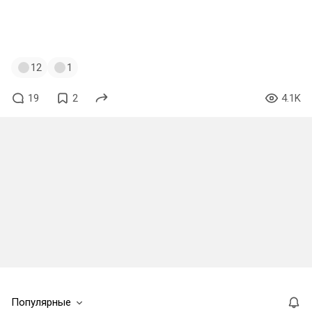
#начниигру
#обзор
#мнения
#мнение
#лонг
#лонгрид
12
1
19
2
4.1K
Популярные