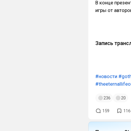
В конце презен
игры от авторов
Запись транс
#новости
#goth
#theeternallife
236
20
159
116