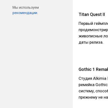
Мы используем
рекомендации.
Titan Quest II
Первый геймпле
продемонстрир
живописные лок
даты релиза.
Gothic 1 Rema
Студия Alkimia 
ремейка Gothi
систему, спосо
прежнему не на