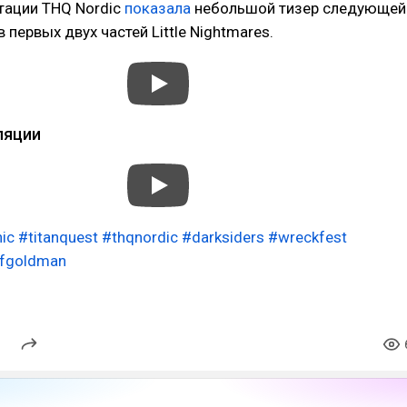
тации THQ Nordic
показала
небольшой тизер следующей
 первых двух частей Little Nightmares.
ляции
ic
#titanquest
#thqnordic
#darksiders
#wreckfest
ofgoldman