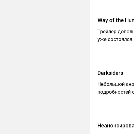
Way of the Hun
Трейлер дополне
уже состоялся.
Darksiders
Небольшой ано
подробностей о
Неанонсирован