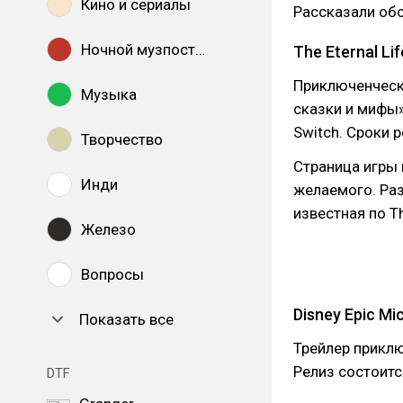
Кино и сериалы
Рассказали обо
Ночной музпостинг
The Eternal Li
Приключенческ
Музыка
сказки и мифы».
Switch. Сроки 
Творчество
Страница игры
Инди
желаемого. Раз
известная по Thi
Железо
Вопросы
Disney Epic Mi
Показать все
Трейлер прикл
Релиз состоитс
DTF