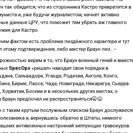
н так обидится, что из сторонника Кастро превратится в
униста и, уже будучи журналистом, начнёт активно
ные данные ЦРУ, что поможет тем убрать аж главного
ужия для Кастро.
дним фактом есть проблема пиздёжного характера и тут
л этому подтверждения, либо мистер Браун пиз...--
рожностью верим в то, что Браун военный гений и вмест
тных
SpecOps
«решал» наводил свои порядки в
дане, Сальвадоре, Уганде, Родезии, Анголе, Конго,
ике, Бирме, Лаосе, Чаде, Новиграде, Никарагуа, Сьерра-
 Хорватии, Боснии и в нескольких других местах, о
 Браун предпочёл не распространяться🤫😉.
е с таким крутым послужным списком Браун дослужился
олковника и, вернувшись обратно в Штаты, немного
дашних антивоенных настроений хиппующих травокуров.