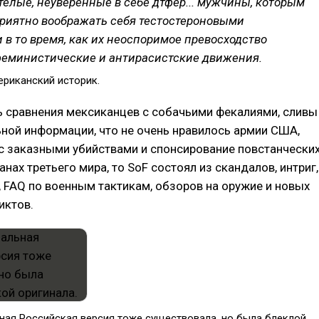
телые, неуверенные в себе дтфер... мужчины, которым
риятно воображать себя тестостероновыми
 в то время, как их неоспоримое превосходство
феминистические и антирасистские движения.
ериканский историк.
ь сравнения мексиканцев с собачьими фекалиями, сливы
ной информации, что не очень нравилось армии США,
с заказными убийствами и спонсирование повстанчески
нах третьего мира, то SoF состоял из скандалов, интриг,
 FAQ по военным тактикам, обзоров на оружие и новых
иктов.
ная Российская версия тоже существовала, но была блеклой