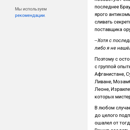
последнее Брау
Мы используем
ярого антикомм
рекомендации.
сливать секрет
поставщика ор
--Хотя с после
либо я не нашё
Поэтому с осто
с группой опы
Афганистане, Су
Ливане, Мозамб
Леоне, Израиле,
которых мистер
В любом случа
до целого подп
ошалел от тог