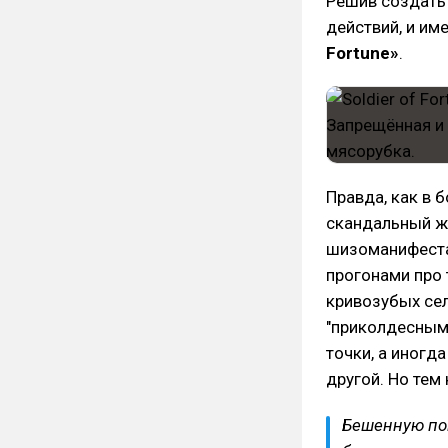
Решив создать 
действий, и им
Fortune»
.
Правда, как в 
скандальный ж
шизоманифеста
прогонами про 
кривозубых се
"приколдесными
точки, а иногд
другой. Но тем
Бешенную по