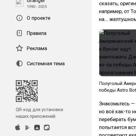
Granger
сказать, оригин
1990 - 2025
например, от То
О проекте
на... желтушно
Правила
Реклама
Системная тема
Полуголый Амери
победы Astro Bot
Знакомьтесь —
QR-код для установки
но всё как-то 
наших приложений.
перебирать бум
попытается вст
посоветуют ехат