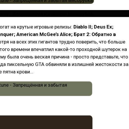
огат на крутые игровые релизы:
Diablo II; Deus Ex;
quer; American McGee’s Alice; Брат 2: Обратно в
отря на всех этих гигантов трудно поверить, что больше
того времени впечатлил какой-то проходной шутерок на
ому была очень веская причина - просто представьте, что
гда пиксельную GTA обвиняли в излишней жестокости за
 пятна крови...