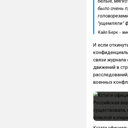
белые, мягко
было очень п
головорезами
"ущемляли" 
Кайл Берк - ам
И если откинут
конфиденциаль
связи журнала 
движений в стра
расследований,
военных конфл
Кстати официаль