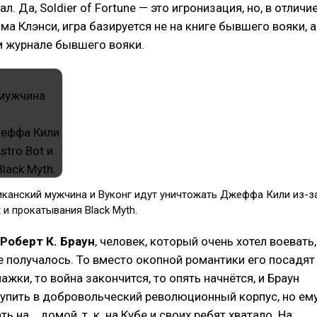
ал. Да, Soldier of Fortune — это игронизация, но, в отличие
ма Клэнси, игра базируется не на книге бывшего вояки, а
м журнале бывшего вояки.
канский мужчина и Вуконг идут уничтожать Джеффа Кили из-з
 и прокатывания Black Myth.
Роберт К. Браун
, человек, который очень хотел воевать,
не получалось. То вместо окопной романтики его посадят
ажки, то война закончится, то опять начнётся, и Браун
упить в добровольческий революционный корпус, но ем
ь на... домой, т. к. на Кубе и своих ребят хватало. На