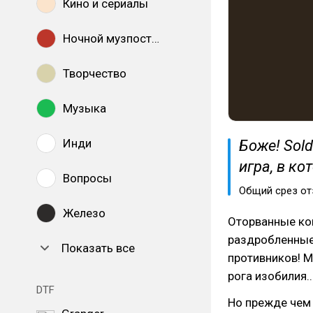
Кино и сериалы
Ночной музпостинг
Творчество
Музыка
Инди
Боже! Sold
игра, в ко
Вопросы
Общий срез от
Железо
Оторванные ко
раздробленные
Показать все
противников! М
рога изобилия..
DTF
Но прежде чем 