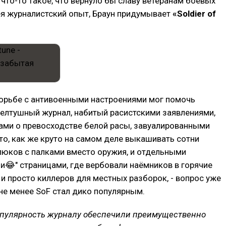
что-то такое, что вернуло бы славу ветеранам боевых
ея журналистский опыт, Браун придумывает
«Soldier of
борьбе с антивоенными настроениями мог помочь
елтушный журнал, набитый расистскими заявлениями,
ми о превосходстве белой расы, завуалированными
то, как же круто на самом деле выкашивать сотни
люков с палками вместо оружия, и отдельными
😂" страницами, где вербовали наёмников в горячие
а и просто киллеров для местных разборок, - вопрос уже
 не менее SoF стал дико популярным.
пулярность журналу обеспечили преимущественно