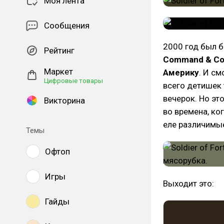
Моя лента
Сообщения
2000 год был б
Рейтинг
Command & Con
Маркет
Америку
. И см
Цифровые товары
всего детишек 
вечерок. Но эт
Викторина
во времена, ко
еле различимые
Темы
Офтоп
Игры
Выходит это:
Гайды