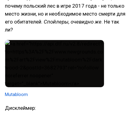
почему польский лес в игре 2017 года - не только
место жизни, но и необходимое место смерти для
его обитателей.
Спойлеры, очевидно же
. Не так
ли?
Mutabloom
Дисклеймер:
Постепенное градус снижения обоснованности
расправы с окружающими является не
писательской ленью автора, а сознательным