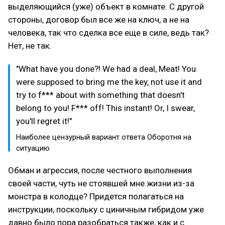
выделяющийся (уже) объект в комнате. С другой
стороны, договор был все же на ключ, а не на
человека, так что сделка все еще в силе, ведь так?
Нет, не так.
"What have you done?! We had a deal, Meat! You
were supposed to bring me the key, not use it and
try to f*** about with something that doesn't
belong to you! F*** off! This instant! Or, I swear,
you'll regret it!"
Наиболее цензурный вариант ответа Оборотня на
ситуацию
Обман и агрессия, после честного выполнения
своей части, чуть не стоявшей мне жизни из-за
монстра в колодце? Придется полагаться на
инструкции, поскольку с циничным гибридом уже
давно было пора разобраться также, как и с