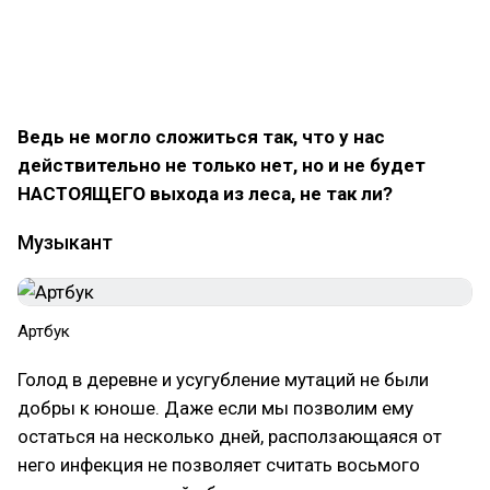
подтверждения, умирает ли он от рук
Протагониста за кадром (Что объясняет надпись
на маске) или из-за Троицы, что более разумно
обосновывает их появление на его месте.
Ведь не могло сложиться так, что у нас
действительно не только нет, но и не будет
НАСТОЯЩЕГО выхода из леса, не так ли?
Музыкант
Артбук
Голод в деревне и усугубление мутаций не были
добры к юноше. Даже если мы позволим ему
остаться на несколько дней, расползающаяся от
него инфекция не позволяет считать восьмого