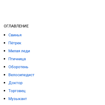
элементом, достаточно прямо подчеркивающим
возможную смену мировоззрения героя на фоне
погружения в чащу Леса.
ОГЛАВЛЕНИЕ
Свинья
Пётрек
Милая леди
Птичница
Оборотень
Велосипедист
Доктор
Торговец
Музыкант