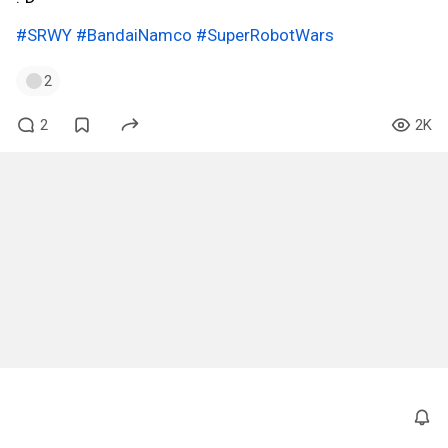
#SRWY
#BandaiNamco
#SuperRobotWars
2
2
2K