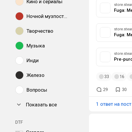
Кино и сериалы
store.st
Fuga: Me
Ночной музпостинг
store.st
Творчество
Fuga: Me
Музыка
store.st
Pre-purc
Инди
Железо
33
16
Вопросы
29
30
1 ответ на пост
Показать все
DTF