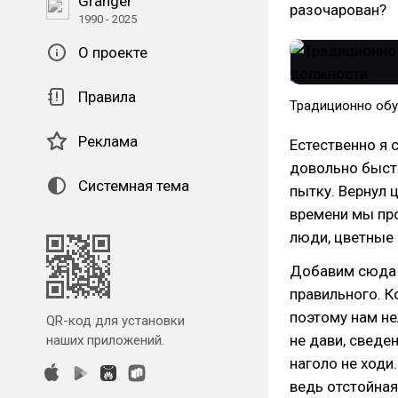
Granger
разочарован?
1990 - 2025
О проекте
Правила
Традиционно обу
Реклама
Естественно я 
довольно быстр
Системная тема
пытку. Вернул 
времени мы про
люди, цветные 
Добавим сюда о
правильного. Ко
поэтому нам не
QR-код для установки
не дави, сведе
наших приложений.
наголо не ходи.
ведь отстойная