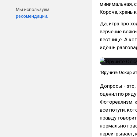
минимальная, с
Мы используем
Короче, хрень к
рекомендации.
Да, игра про х
верчение всяк
лестнице. А ко
идёшь разговар
"Вручите Оскар э
Допросы - это,
оценил по ряду
Фотореализм, к
все потуги, ко
правду говорит
нормально гово
переигрывает, 