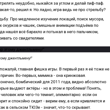
трелять неудобно, ныкайся за углом и делай пиф-паф.
акая-то, решил я. Но ладно, игра ведь не про стрельбу?
одьбу. Про медленное изучение локаций, поиск мусора,
их окурков и чашек, смешные анимации подъёма по
гда нашёл всё барахло и потыкал в него пальчиком,
ивать со свидетелями.
тому джентльмену!"
 пожалуй, главная фишка игры. В первый раз я её тоже не
 причин. Во-первых, мимика - она кринжовая.
онечно, бомбический для 2011 года, видно абсолютно
торые выдают актёры - но в этом и проблема! Понять,
 человек или чего-то темнит, элементарно: если он
рит и спокойно сидит - верим ему, а если кривляется и
как в сельском ТЮЗе - значит, что-то скрывает.