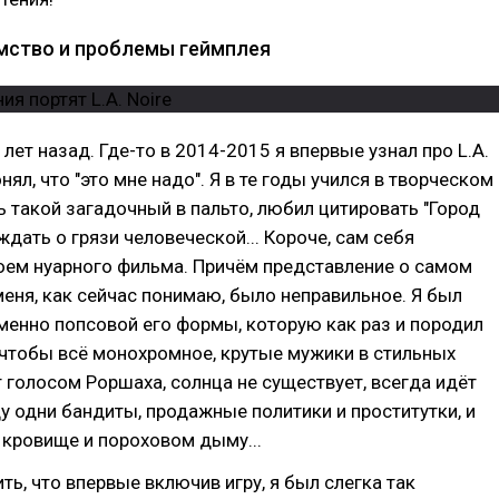
мство и проблемы геймплея
лет назад. Где-то в 2014-2015 я впервые узнал про L.A.
онял, что "это мне надо". Я в те годы учился в творческом
сь такой загадочный в пальто, любил цитировать "Город
ждать о грязи человеческой... Короче, сам себя
оем нуарного фильма. Причём представление о самом
 меня, как сейчас понимаю, было неправильное. Я был
енно попсовой его формы, которую как раз и породил
: чтобы всё монохромное, крутые мужики в стильных
 голосом Роршаха, солнца не существует, всегда идёт
 одни бандиты, продажные политики и проститутки, и
, кровище и пороховом дыму...
ть, что впервые включив игру, я был слегка так