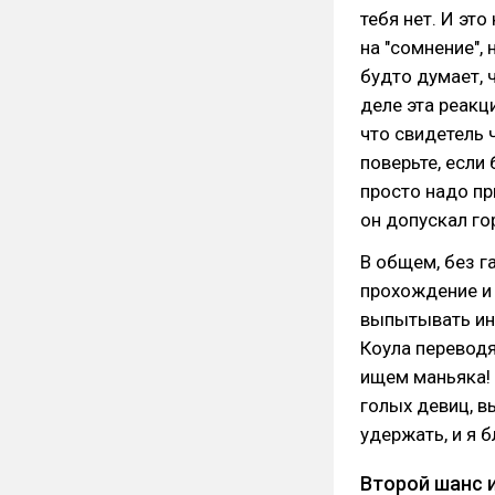
тебя нет. И эт
на "сомнение",
будто думает, 
деле эта реакц
что свидетель 
поверьте, если 
просто надо пр
он допускал г
В общем, без г
прохождение и 
выпытывать инф
Коула переводят
ищем маньяка! 
голых девиц, в
удержать, и я б
Второй шанс 