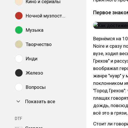
Кино и сериалы
Первое знако
Ночной музпостинг
Музыка
Вернёмся на 10 
Творчество
Noire и сразу п
вузе, ходил ве
Инди
Грехов" и рассу
воображал гер
Железо
жанре "нуар" у
поклонником им
Вопросы
"Город Грехов"
плащах говорят
Показать все
дождь, повсюду
всё это в грязи
DTF
Стоит ли говори