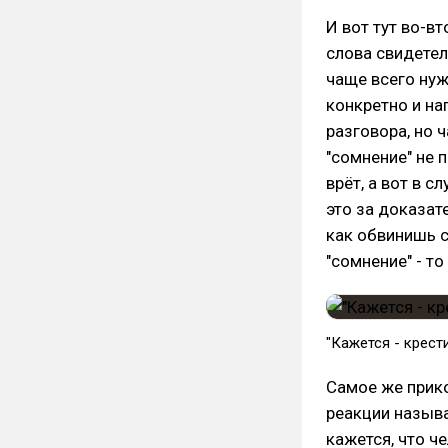
И вот тут во-вт
слова свидете
чаще всего нуж
конкретно и на
разговора, но 
"сомнение" не 
врёт, а вот в с
это за доказате
как обвинишь с
"сомнение" - то
"Кажется - крести
Самое же прико
реакции называ
кажется, что че