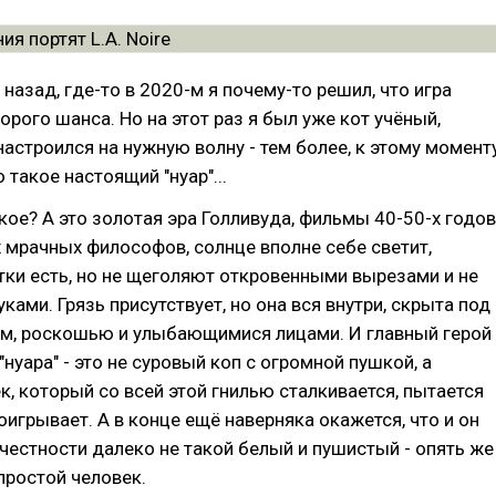
 назад, где-то в 2020-м я почему-то решил, что игра
орого шанса. Но на этот раз я был уже кот учёный,
настроился на нужную волну - тем более, к этому момент
о такое настоящий "нуар"...
акое? А это золотая эра Голливуда, фильмы 40-50-х годов
х мрачных философов, солнце вполне себе светит,
ки есть, но не щеголяют откровенными вырезами и не
ами. Грязь присутствует, но она вся внутри, скрыта под
м, роскошью и улыбающимися лицами. И главный герой
нуара" - это не суровый коп с огромной пушкой, а
к, который со всей этой гнилью сталкивается, пытается
роигрывает. А в конце ещё наверняка окажется, что и он
 честности далеко не такой белый и пушистый - опять же
 простой человек.