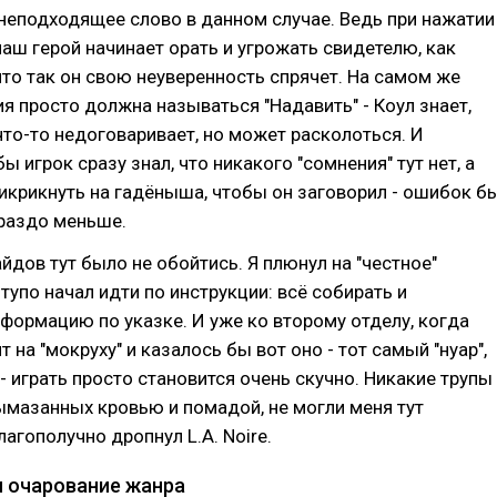
о неподходящее слово в данном случае. Ведь при нажатии
 наш герой начинает орать и угрожать свидетелю, как
что так он свою неуверенность спрячет. На самом же
ия просто должна называться "Надавить" - Коул знает,
что-то недоговаривает, но может расколоться. И
бы игрок сразу знал, что никакого "сомнения" тут нет, а
икрикнуть на гадёныша, чтобы он заговорил - ошибок б
ораздо меньше.
айдов тут было не обойтись. Я плюнул на "честное"
тупо начал идти по инструкции: всё собирать и
ормацию по указке. И уже ко второму отделу, когда
 на "мокруху" и казалось бы вот оно - тот самый "нуар",
- играть просто становится очень скучно. Никакие трупы
ымазанных кровью и помадой, не могли меня тут
лагополучно дропнул L.A. Noire.
и очарование жанра