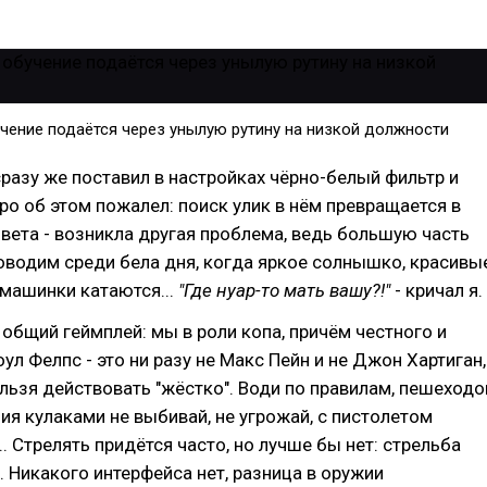
чение подаётся через унылую рутину на низкой должности
сразу же поставил в настройках чёрно-белый фильтр и
о об этом пожалел: поиск улик в нём превращается в
цвета - возникла другая проблема, ведь большую часть
водим среди бела дня, когда яркое солнышко, красивы
машинки катаются...
"Где нуар-то мать вашу?!"
- кричал я.
бщий геймплей: мы в роли копа, причём честного и
ул Фелпс - это ни разу не Макс Пейн и не Джон Хартиган,
льзя действовать "жёстко". Води по правилам, пешеходо
ния кулаками не выбивай, не угрожай, с пистолетом
.. Стрелять придётся часто, но лучше бы нет: стрельба
. Никакого интерфейса нет, разница в оружии