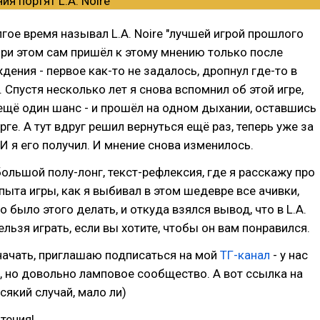
гое время называл L.A. Noire "лучшей игрой прошлого
При этом сам пришёл к этому мнению только после
дения - первое как-то не задалось, дропнул где-то в
. Спустя несколько лет я снова вспомнил об этой игре,
ещё один шанс - и прошёл на одном дыхании, оставшись
ге. А тут вдруг решил вернуться ещё раз, теперь уже за
 И я его получил. И мнение снова изменилось.
ольшой полу-лонг, текст-рефлексия, где я расскажу про
опыта игры, как я выбивал в этом шедевре все ачивки,
 было этого делать, и откуда взялся вывод, что в L.A.
ельзя играть, если вы хотите, чтобы он вам понравился.
начать, приглашаю подписаться на мой
ТГ-канал
- у нас
 но довольно ламповое сообщество. А вот ссылка на
всякий случай, мало ли)
тения!