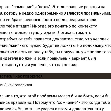
орых - "сомнение" и "ложь". Это две разные реакции на
ля, которые редко одновременно являются правильными,
но выбрать: человек просто не договаривает или
гло тебе п*здит? Иногда это понятно по контексту
чаще ты должен тупо угадать. Логика в том, что
потребует от тебя привести доказательство, что человек
лучае "лжи" - его нужно будет выложить. Но подсказку, чт
льство и есть ли оно у тебя, ты получишь уже после того
видетеля во лжи, а если правильный вариант был
 только тут ты и узнаешь, что накосячил.
сь", как говорится
льное то, что этой проблемы могло бы не быть, если бы
лись правильно. Потому что "сомнение" - это когда тебе
ловек лжёт, но ты не уверен в этом и доказательств у