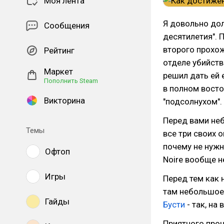
Моя лента
Я довольно дол
Сообщения
десятилетия". 
второго прохож
Рейтинг
отделе убийств
Маркет
решил дать ей 
Пополнить Steam
в полном востор
Викторина
"подсолнухом".
Перед вами неб
Темы
все три своих 
почему не нужно
Офтоп
Noire вообще н
Игры
Перед тем как 
там небольшое,
Гайды
Бусти
- так, на 
Приятного проч