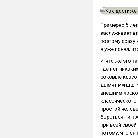
Примерно 5 лет
заслуживает вт
поэтому сразу 
я уже понял, чт
И что же это т
Где нет никаки
роковые красот
дымят мундштук
внешним лоско
классического "
простой челове
бороться - и п
при всей своей
потому, что он