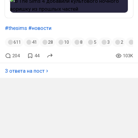
#thesims
#новости
611
41
28
10
8
5
3
2
2
204
44
103K
3 ответа на пост