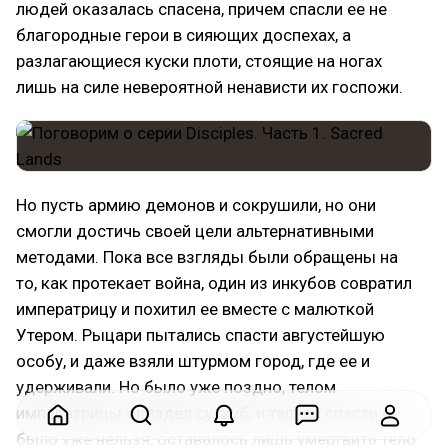
людей оказалась спасена, причем спасли ее не
благородные герои в сияющих доспехах, а
разлагающиеся куски плоти, стоящие на ногах
лишь на силе невероятной ненависти их госпожи.
Но пусть армию демонов и сокрушили, но они
смогли достичь своей цели альтернативными
методами. Пока все взгляды были обращены на
то, как протекает война, один из инкубов совратил
императрицу и похитил ее вместе с малюткой
Утером. Рыцари пытались спасти августейшую
особу, и даже взяли штурмом город, где ее и
удерживали. Но было уже поздно, телом
императрицы овладел суккуб, и теперь спасти ее
было уже нельзя, оставалось лишь умертвить тело