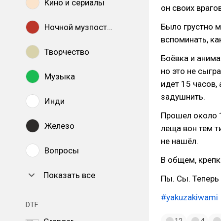
Кино и сериалы
он своих врагов.
Было грустно м
Ночной музпостинг
вспоминать, ка
Творчество
Боёвка и анима
но это не сыгр
Музыка
идет 15 часов, 
задушнить.
Инди
Прошел около 1
Железо
леща вон тем т
не нашёл.
Вопросы
В общем, крепк
Показать все
Пы. Сы. Теперь
#yakuzakiwami
DTF