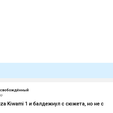
освобождённый
вр
za Kiwami 1 и балдежнул с сюжета, но не с