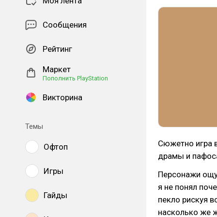
Моя лента
Сообщения
Рейтинг
Маркет
Пополнить PlayStation
Викторина
Темы
Сюжетно игра в
Офтоп
драмы и пафос
Игры
Персонажи ощу
я не понял поч
Гайды
пекло рискуя в
насколько же 