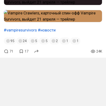
#vampiresurvivors
#новости
95
24
5
5
2
1
1
71
17
24K