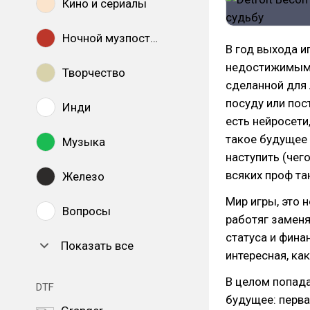
Кино и сериалы
Ночной музпостинг
В год выхода и
недостижимым 
Творчество
сделанной для 
посуду или пост
Инди
есть нейросети
такое будущее 
Музыка
наступить (чег
всяких проф та
Железо
Мир игры, это 
Вопросы
работяг заменя
статуса и фина
Показать все
интересная, как
В целом попада
DTF
будущее: перва