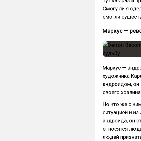
Тут как раз и п
Смогу ли я сде
смогли сущест
Маркус — рев
Маркус — андр
художника Карл
андроидом, он
своего хозяина
Но что же с ни
ситуацией и из
андроида, он с
относятся люди
людей признат