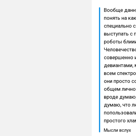
Вообще данну
понять на ка
специально 
выступать с 
роботы блиии
Человечество
совершенно и
девиантами, 
всем спектром
они просто со
общем лично 
вроде думаю,
думаю, что л
попользовали
простого хла
Мысли вслух