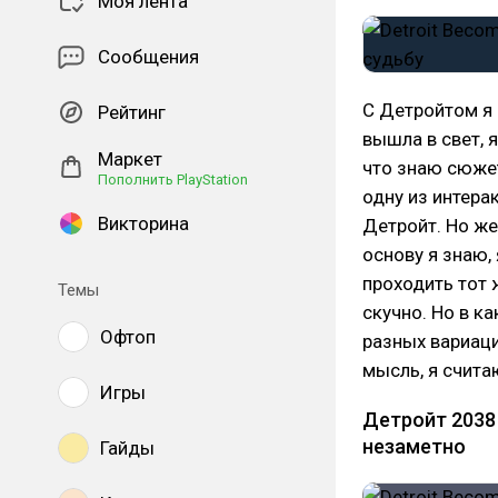
Моя лента
Сообщения
С Детройтом я 
Рейтинг
вышла в свет, 
Маркет
что знаю сюжет
Пополнить PlayStation
одну из интера
Викторина
Детройт. Но же
основу я знаю, 
проходить тот 
Темы
скучно. Но в к
Офтоп
разных вариаци
мысль, я счита
Игры
Детройт 2038
незаметно
Гайды