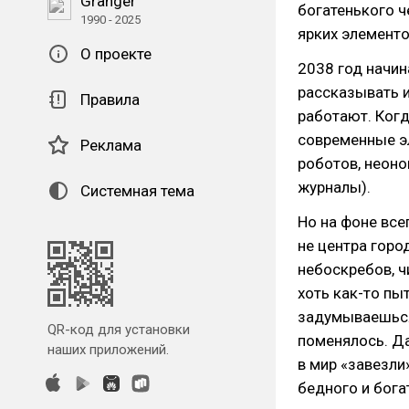
Granger
богатенького ч
1990 - 2025
ярких элементо
О проекте
2038 год начин
рассказывать и
Правила
работают. Когд
современные э
Реклама
роботов, неоно
журналы).
Системная тема
Но на фоне все
не центра горо
небоскребов, ч
хоть как-то пы
задумываешься,
QR-код для установки
поменялось. Д
наших приложений.
в мир «завезли
бедного и бога