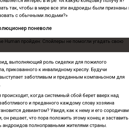
роявляется интерес в игре: «А какую концовку получу я?
лать так, чтобы в мире все эти андроиды были признаны 
вовать с обычными людьми?»
олюционер поневоле
оид, выполняющий роль сиделки для пожилого
а, прикованного к инвалидному креслу. Будучи
 выступает заботливым и преданным компаньоном для
.
м происходит, когда системный сбой берет вверх над
 заботливого и преданного каждому слову хозяина
тановится девиантом? Увидя, как к нему и его сородичам
, он решает, что пора положить этому конец и заставить
ь андроидов полноправными жителями страны.