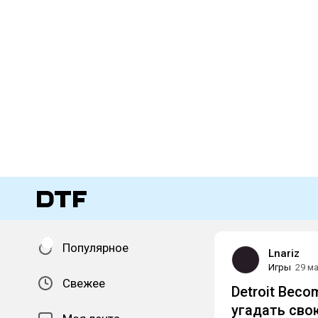
Популярное
Lnariz
Игры
29 м
Свежее
Detroit Bec
угадать сво