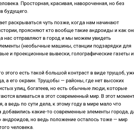
еловека. Просторная, красивая, навороченная, но без
в будущего.
ает раскрываться чуть позже, когда нам начинают
стории, проясняют кто вообще такие андроиды и как он
а нас отправляют в город и мы можем увидеть
лементы (необычные машины, станции подзарядки для
вые и проекционные вывески, голографические газеты и
го этого есть такой большой контраст в виде трущоб, уж
да, а его окраин. Трущобы — районы, где нет высоких
истых улиц, богатеев, но есть обычные люди, которые
таются вливаться в этот современный мир. В этот момен
 а ведь по сути дела, к этому году в мире мало что
а добавились какие-то современные элементы города, д
» андроидов, но ведь положение осталось тоже — мир
того человека.