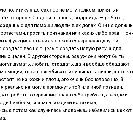
ю политику я до сих пор не могу толком принять и
кой я стороне. С одной стороны, андроиды — роботы,
созданные для помощи людям в их делах. Они не должн
протестами, просить признания или каких-либо прав — он
н и функционал в них заложен совершенно другой.
 создало вас не с целью создать новую расу, а для
ных целей. С другой стороны, раз уж они могут быть
могут думать, любить, страдать, да и вообще обладают
 эмоций, то вот так убивать их и лишать жизни, за то чт
стоят не из кожи и плоти, это очень бесчеловечно. В
я реально не могла примкнуть той или иной позиции,
 что роботы охеревшие, права себе требуют, а вроде и
юди балбесы, сначала создали их такими,
сь, а потом как случилась «поломка» избавились как от
ма.