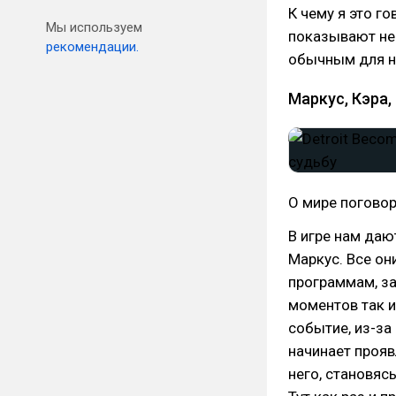
К чему я это г
Мы используем
показывают не
рекомендации.
обычным для н
Маркус, Кэра,
О мире поговор
В игре нам даю
Маркус. Все он
программам, з
моментов так и
событие, из-за
начинает прояв
него, становяс