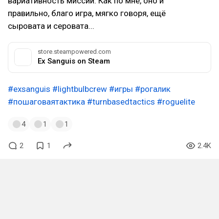
вариативность миссий. Как по мне, оно и
правильно, благо игра, мягко говоря, ещё
сыровата и серовата...
store.steampowered.com
Ex Sanguis on Steam
#exsanguis
#lightbulbcrew
#игры
#рогалик
#пошаговаятактика
#turnbasedtactics
#roguelite
4
1
1
2
1
2.4K