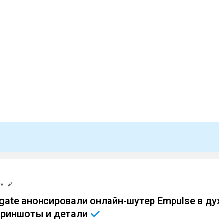
ая
tgate анонсировали онлайн-шутер Empulse в ду
скриншоты и
детали