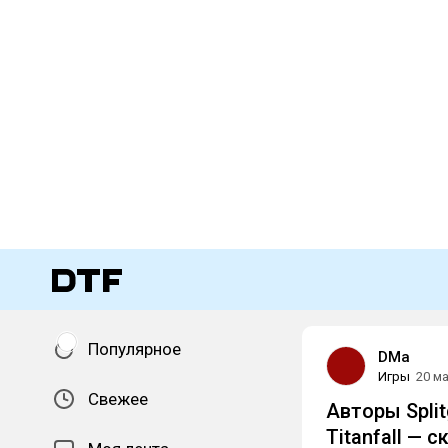
Популярное
DMa
Игры
20 м
Свежее
Авторы Spli
Titanfall — 