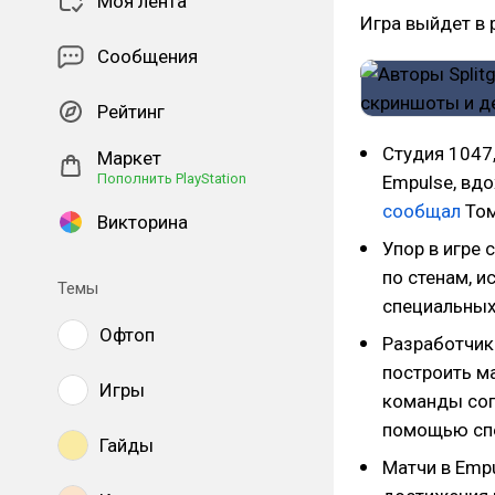
Моя лента
Игра выйдет в 
Сообщения
Рейтинг
Студия 1047,
Маркет
Пополнить PlayStation
Empulse, вдо
сообщал
Том
Викторина
Упор в игре 
по стенам, 
Темы
специальных
Офтоп
Разработчики
построить м
Игры
команды соп
помощью сп
Гайды
Матчи в Emp