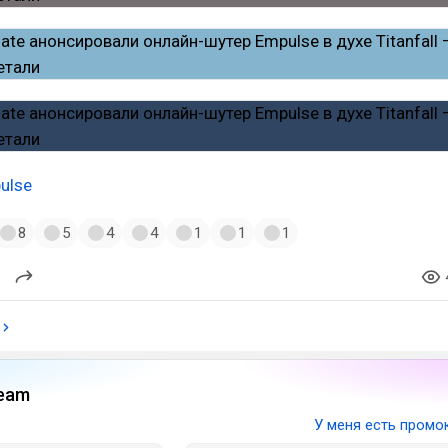
ulse
8
5
4
4
1
1
1
eam
У меня есть промо