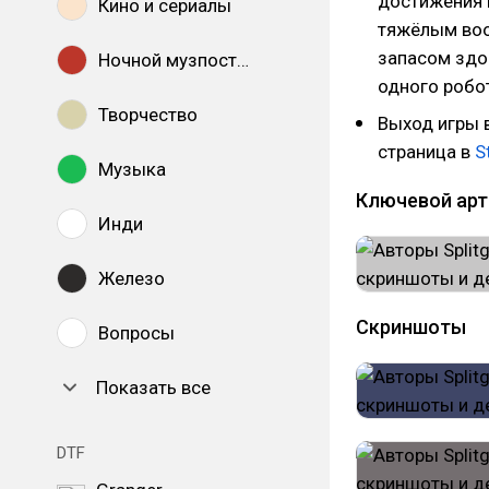
достижения 
Кино и сериалы
тяжёлым воо
запасом здо
Ночной музпостинг
одного робот
Творчество
Выход игры в
страница в
S
Музыка
Ключевой арт
Инди
Железо
Скриншоты
Вопросы
Показать все
DTF