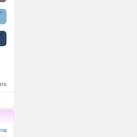
41K
код