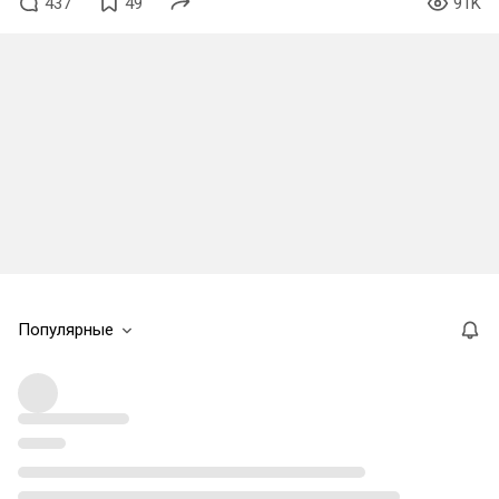
437
49
91K
Популярные