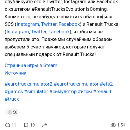
опубликуйте его в Twitter, Instagram или Facebook
с хэштегом #RenaultTrucksEvolutionIsComing.
Кроме того, не забудьте пометить оба профиля
SCS (
Instagram
,
Twitter
,
Facebook
) и Renault Trucks
(
Instagram
,
Twitter
,
Facebook
), чтобы мы не
пропустили это. Позже мы случайным образом
выберем 5 счастливчиков, которые получат
специальный подарок от Renault Trucks!
Страница игры в Steam
Источник
#eurotrucksimulator2
#eurotrucksimulator
#ets2
#games
#simulator
#симулятор
#игры
#renault
#truck
50
11
10
1.5K