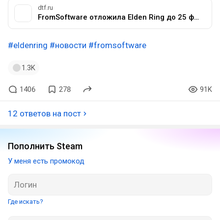
dtf.ru
FromSoftware отложила Elden Ring до 25 февраля 2022 года — Игры на DTF
#eldenring
#новости
#fromsoftware
1.3K
1406
278
91K
12 ответов на пост
Пополнить Steam
У меня есть промокод
Где искать?