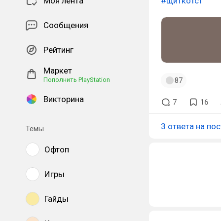
Моя лента
#щиткотст
Сообщения
Рейтинг
Маркет
87
Пополнить PlayStation
Викторина
7
16
3 ответа на пос
Темы
Офтоп
Игры
Гайды