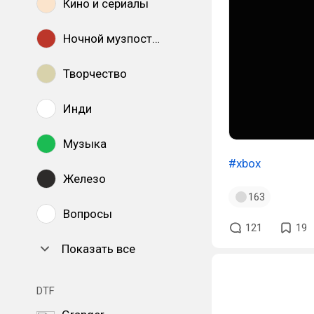
Кино и сериалы
Ночной музпостинг
Творчество
Инди
Музыка
#xbox
Железо
163
Вопросы
121
19
Показать все
DTF