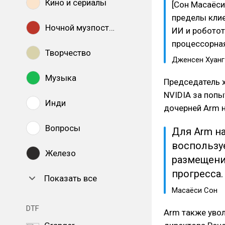
Кино и сериалы
[Сон Масаёси
пределы клие
Ночной музпостинг
ИИ и роботот
процессорная
Творчество
Дженсен Хуанг
Музыка
Председатель х
NVIDIA за попы
Инди
дочерней Arm н
Вопросы
Для Arm н
воспользу
Железо
размещени
прогресса.
Показать все
Масаёси Сон
DTF
Arm также увол