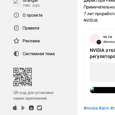
Granger
директора Рене
1990 - 2025
Примечательно,
7 лет прорабо
О проекте
NVIDIA.
Правила
vc.ru
Реклама
Желез
NVIDIA отк
Системная тема
регулятор
QR-код для установки
наших приложений.
#nvidia
#arm
#