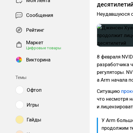
Моя лента
десятилети
Неудавшуюся с
Сообщения
Рейтинг
Маркет
Цифровые товары
8 февраля NVI
Викторина
разработчика ч
регуляторы. N
Темы
а Arm начала п
Офтоп
Ситуацию
прок
что несмотря 
Игры
и лицензироват
Гайды
У Arm большо
продолжим те