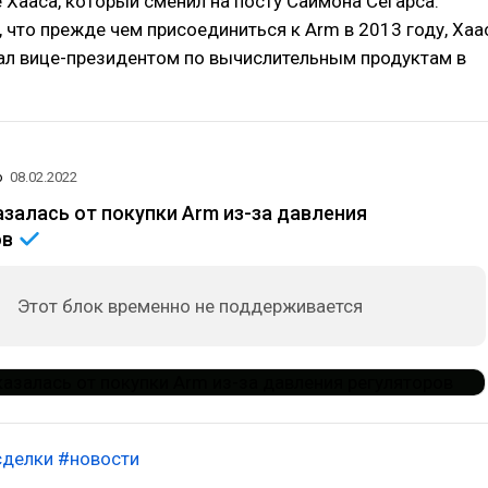
 Хааса, который сменил на посту Саймона Сегарса.
 что прежде чем присоединиться к Arm в 2013 году, Хаа
тал вице-президентом по вычислительным продуктам в
о
08.02.2022
азалась от покупки Arm из-за давления
ов
Этот блок временно не поддерживается
сделки
#новости