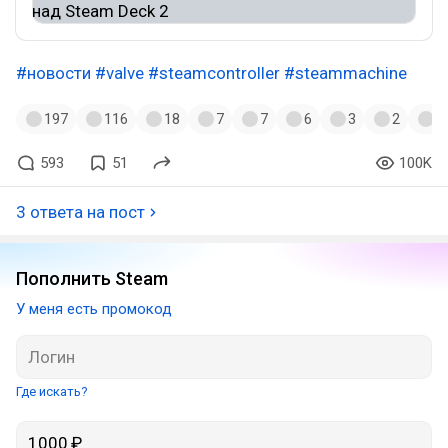
#новости
#valve
#steamcontroller
#steammachine
197
116
18
7
7
6
3
2
2
593
51
100K
3 ответа на пост
Пополнить Steam
У меня есть промокод
Где искать?