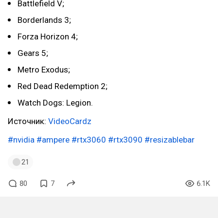
Battlefield V;
Borderlands 3;
Forza Horizon 4;
Gears 5;
Metro Exodus;
Red Dead Redemption 2;
Watch Dogs: Legion.
Источник:
VideoCardz
#nvidia
#ampere
#rtx3060
#rtx3090
#resizablebar
21
80
7
6.1K