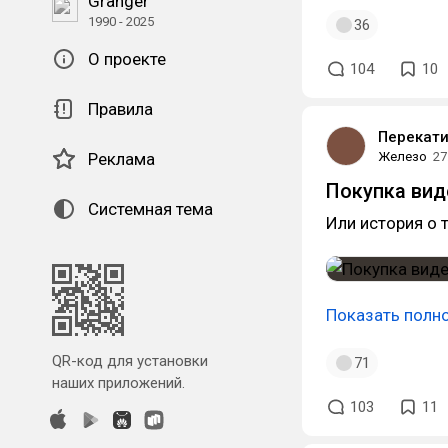
Granger
1990 - 2025
36
О проекте
104
10
Правила
Перекати
Реклама
Железо
27
Покупка вид
Системная тема
Или история о 
Показать полн
QR-код для установки
71
наших приложений.
103
11