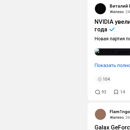
Виталий 
Железо
24
NVIDIA увел
года
Новая партия п
Показать полн
104
93
14
Flam1ngo
Железо
26
Galax GeForc