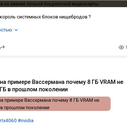
 король системных блоков нищебродов ?
остью
на примере Вассермана почему 8 ГБ VRAM не
 ГБ в прошлом поколении
rtx4060
#nvidia