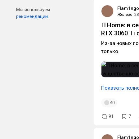
Flam1ngo
Мы используем
Железо
28
рекомендации.
ITHome: в с
RTX 3060 Ti
Из-за новых ло
только.
Показать полн
40
91
7
Flam1ngo