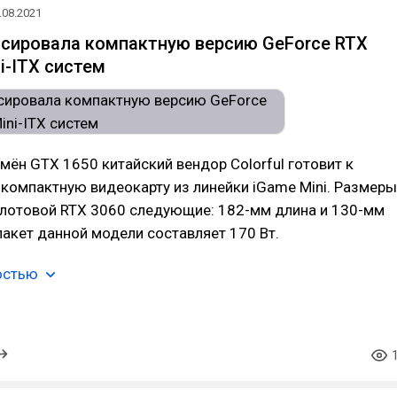
.08.2021
онсировала компактную версию GeForce RTX
i-ITX систем
мён GTX 1650 китайский вендор Colorful готовит к
компактную видеокарту из линейки iGame Mini. Размеры
слотовой RTX 3060 следующие: 182-мм длина и 130-мм
акет данной модели составляет 170 Вт.
остью