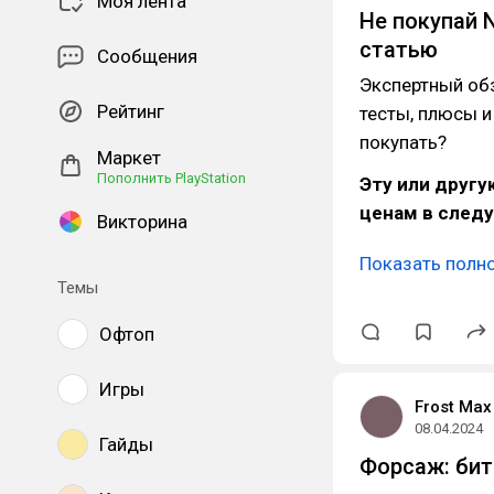
Моя лента
Не покупай N
статью
Сообщения
Экспертный обз
Рейтинг
тесты, плюсы и
покупать?
Маркет
Пополнить PlayStation
Эту или друг
ценам в след
Викторина
Показать полн
Темы
Офтоп
Игры
Frost Max
08.04.2024
Гайды
Форсаж: бит