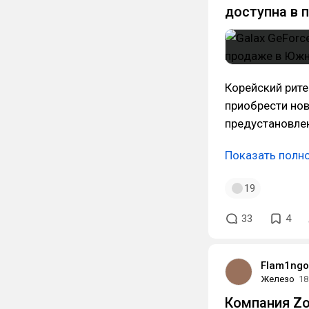
доступна в 
Корейский рит
приобрести нов
предустановле
Показать полн
19
33
4
Flam1ngo
Железо
18
Компания Zo