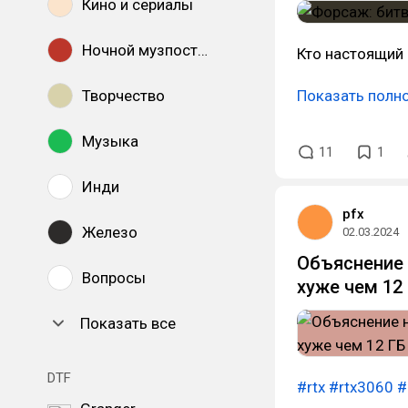
Кино и сериалы
Ночной музпостинг
Кто настоящий
Творчество
Показать полн
Музыка
11
1
Инди
pfx
Железо
02.03.2024
Объяснение 
Вопросы
хуже чем 12
Показать все
DTF
#rtx
#rtx3060
#