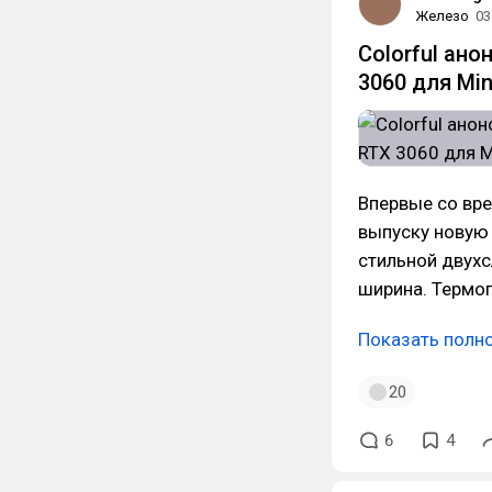
Железо
03
Colorful ан
3060 для Min
Впервые со вре
выпуску новую 
стильной двух
ширина. Термоп
Показать полн
20
6
4