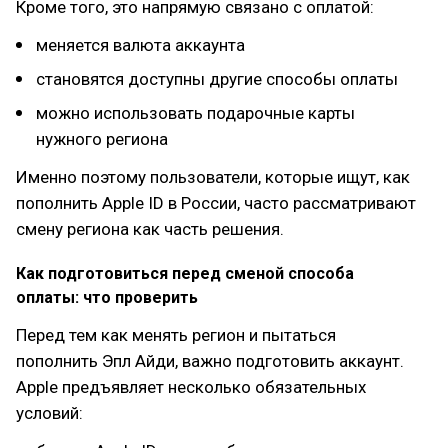
Кроме того, это напрямую связано с оплатой:
меняется валюта аккаунта
становятся доступны другие способы оплаты
можно использовать подарочные карты
нужного региона
Именно поэтому пользователи, которые ищут, как
пополнить Apple ID в России, часто рассматривают
смену региона как часть решения.
Как подготовиться перед сменой способа
оплаты: что проверить
Перед тем как менять регион и пытаться
пополнить Эпл Айди, важно подготовить аккаунт.
Apple предъявляет несколько обязательных
условий: