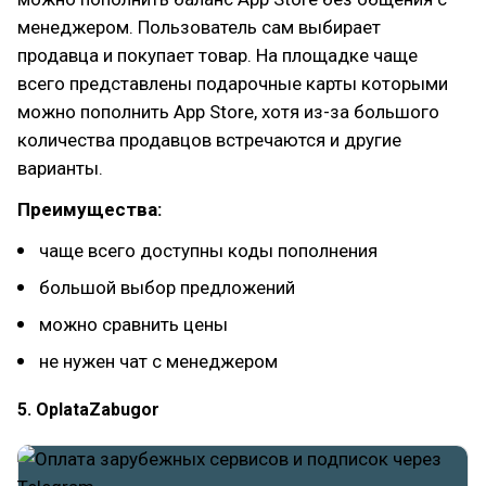
менеджером. Пользователь сам выбирает
продавца и покупает товар. На площадке чаще
всего представлены подарочные карты которыми
можно пополнить App Store, хотя из-за большого
количества продавцов встречаются и другие
варианты.
Преимущества:
чаще всего доступны коды пополнения
большой выбор предложений
можно сравнить цены
не нужен чат с менеджером
5. OplataZabugor