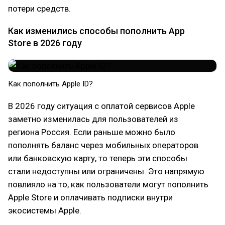
потери средств.
Как изменились способы пополнить App
Store в 2026 году
Как пополнить Apple ID?
В 2026 году ситуация с оплатой сервисов Apple
заметно изменилась для пользователей из
региона Россия. Если раньше можно было
пополнять баланс через мобильных операторов
или банковскую карту, то теперь эти способы
стали недоступны или ограничены. Это напрямую
повлияло на то, как пользователи могут пополнить
Apple Store и оплачивать подписки внутри
экосистемы Apple.