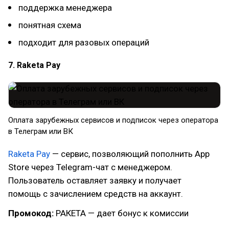
поддержка менеджера
понятная схема
подходит для разовых операций
7. Raketa Pay
Оплата зарубежных сервисов и подписок через оператора
в Телеграм или ВК
Raketa Pay
— сервис, позволяющий пополнить App
Store через Telegram-чат с менеджером.
Пользователь оставляет заявку и получает
помощь с зачислением средств на аккаунт.
Промокод:
РАКЕТА — дает бонус к комиссии