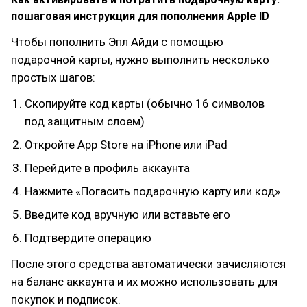
пошаговая инструкция для пополнения Apple ID
Чтобы пополнить Эпл Айди с помощью
подарочной карты, нужно выполнить несколько
простых шагов:
Скопируйте код карты (обычно 16 символов
под защитным слоем)
Откройте App Store на iPhone или iPad
Перейдите в профиль аккаунта
Нажмите «Погасить подарочную карту или код»
Введите код вручную или вставьте его
Подтвердите операцию
После этого средства автоматически зачисляются
на баланс аккаунта и их можно использовать для
покупок и подписок.