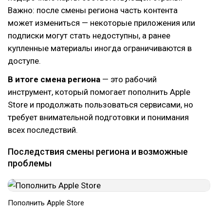
Важно: после смены региона часть контента
может измениться — некоторые приложения или
подписки могут стать недоступны, а ранее
купленные материалы иногда ограничиваются в
доступе.
В итоге смена региона
— это рабочий
инструмент, который помогает пополнить Apple
Store и продолжать пользоваться сервисами, но
требует внимательной подготовки и понимания
всех последствий.
Последствия смены региона и возможные
проблемы
Пополнить Apple Store