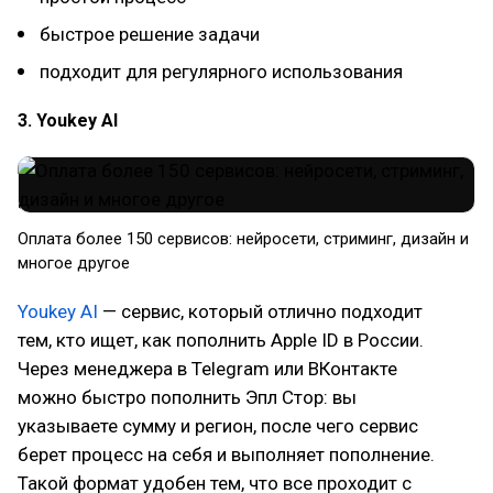
быстрое решение задачи
подходит для регулярного использования
3. Youkey AI
Оплата более 150 сервисов: нейросети, стриминг, дизайн и
многое другое
Youkey AI
— сервис, который отлично подходит
тем, кто ищет, как пополнить Apple ID в России.
Через менеджера в Telegram или ВКонтакте
можно быстро пополнить Эпл Стор: вы
указываете сумму и регион, после чего сервис
берет процесс на себя и выполняет пополнение.
Такой формат удобен тем, что все проходит с