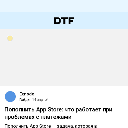
Exnode
Гайды
14 апр
Пополнить App Store: что работает при
проблемах с платежами
Пополнить App Store — задача, которая в