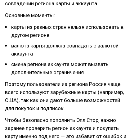
совпадении региона карты и аккаунта.
Основные моменты:
карты из разных стран нельзя использовать в
другом регионе
валюта карты должна совпадать с валютой
аккаунта
смена региона аккаунта может вызвать
дополнительные ограничения
Поэтому пользователи из региона Россия чаще
всего используют зарубежные карты (например,
США), так как они дают больше возможностей
для покупок и подписок.
Чтобы безопасно пополнить Эпл Стор, важно
заранее проверить регион аккаунта и покупать
карту именно под него — это избавит от ошибок и