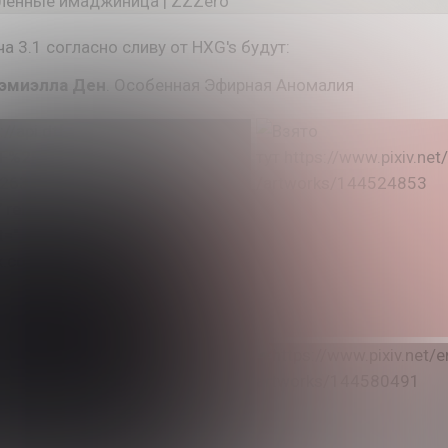
а 3.1 согласно сливу от HXG's будут:
эмиэлла Ден
. Особенная Эфирная Аномалия