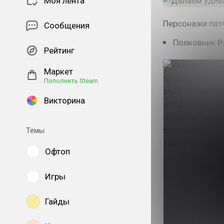
Моя лента
Персонажи патч
Сообщения
Полковник
Р
Рейтинг
Маркет
Пополнить Steam
Викторина
Темы
Офтоп
Игры
Гайды