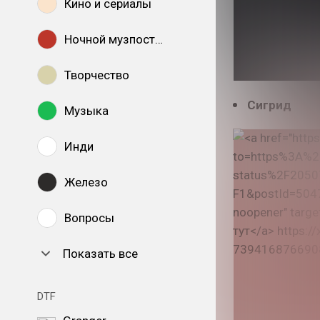
Кино и сериалы
Ночной музпостинг
Творчество
Сигрид
Музыка
Инди
Железо
Вопросы
Показать все
DTF