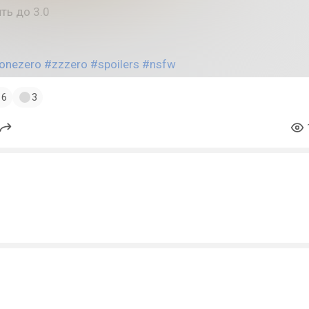
ть до 3.0
onezero
#zzzero
#spoilers
#nsfw
6
3