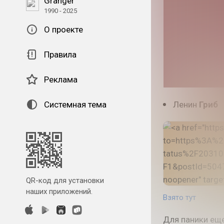
Granger
1990 - 2025
О проекте
Правила
Реклама
Системная тема
Ленин
Гриб
QR-код для установки
наших приложений.
Взято тут
Для паники еще