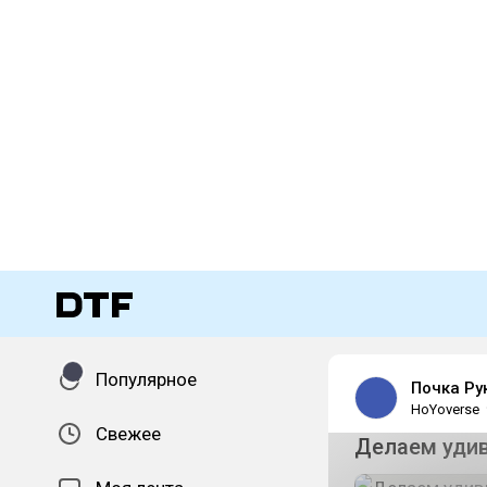
Популярное
Почка Ру
HoYoverse
Свежее
Делаем удив