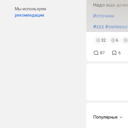
Надо еще дожи
Мы используем
рекомендации.
Источник
#zzz
#zenlessz
32
6
87
6
Популярные