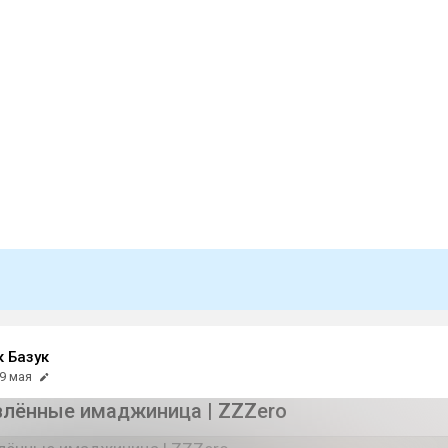
к Базук
9 мая
лённые имаджиница | ZZZero