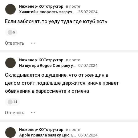
Инженер-КОТструктор
в посте
Хинштейн: скорость загрузки YouTube в России может упасть на 70%
25.07.2024
Если заблочат, то уеду туда где ютуб есть
9
Ответить
Инженер-КОТструктор
в посте
Из шутера Rogue Company удалили скин Dr Disrespect стоимостью 40 долларов
07.07.2024
Складывается ощущение, что от женщин в
целом стоит подальше держится, иначе привет
обвинения в харассменте и отмена
11
Ответить
Инженер-КОТструктор
в посте
Apple приняла заявку Epic Games для запуска EGS на устройствах с iOS
06.07.2024