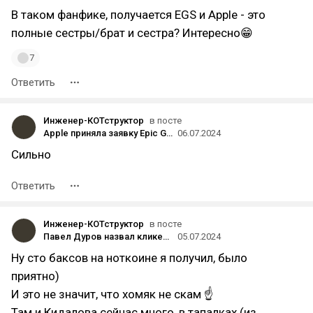
В таком фанфике, получается EGS и Apple - это
полные сестры/брат и сестра? Интересно😁
7
Ответить
Инженер-КОТструктор
в посте
Apple приняла заявку Epic Games для запуска EGS на устройствах с iOS
06.07.2024
Сильно
Ответить
Инженер-КОТструктор
в посте
Павел Дуров назвал кликер Hamster Kombat «интернет-феноменом, о котором говорят все»
05.07.2024
Ну сто баксов на ноткоине я получил, было
приятно)
И это не значит, что хомяк не скам ☝️
Там и Кидалова сейчас много, в тапалках (из