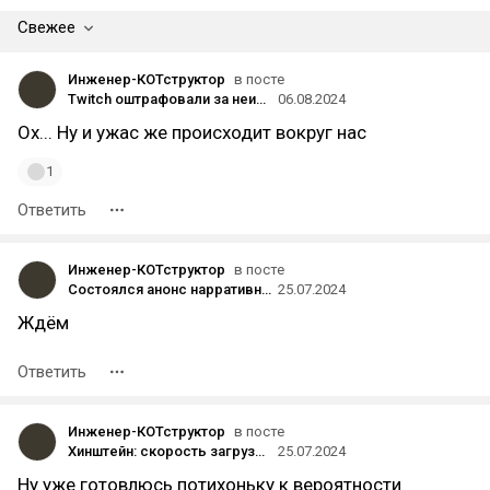
Свежее
Инженер-КОТструктор
в посте
Twitch оштрафовали за неисполнение предписания Роскомнадзора
06.08.2024
Ох... Ну и ужас же происходит вокруг нас
1
Ответить
Инженер-КОТструктор
в посте
Состоялся анонс нарративной ролевой игры The Life and Suffering of Prince Jerian от автора идеи «Сира Бранте» — трейлер, скриншоты и детали
25.07.2024
Ждём
Ответить
Инженер-КОТструктор
в посте
Хинштейн: скорость загрузки YouTube в России может упасть на 70%
25.07.2024
Ну уже готовлюсь потихоньку к вероятности