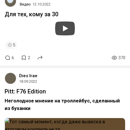
Видео
12.10.2022
Для тех, кому за 30
5
6
2
370
Dies Irae
18.09.2022
Pitt: F76 Edition
Неголодное мнение на троллейбус, сделанный
из буханки