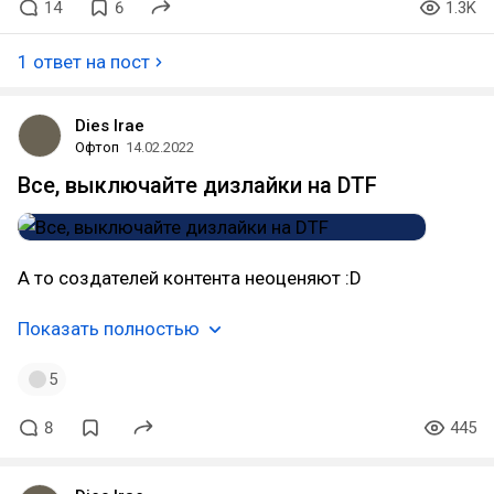
14
6
1.3K
1 ответ на пост
Dies Irae
Офтоп
14.02.2022
Все, выключайте дизлайки на DTF
А то создателей контента неоценяют :D
Показать полностью
5
8
445