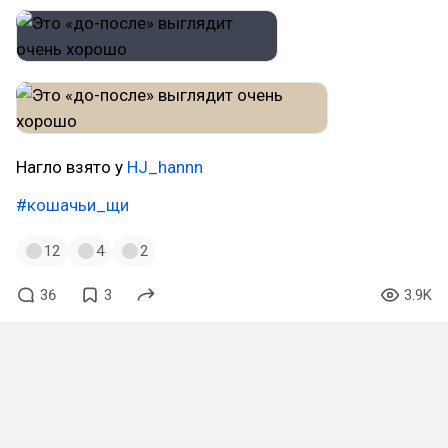
Нагло взято у
HJ_hannn
#кошачьи_щи
12
4
2
36
3
3.9K