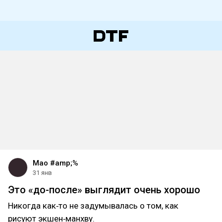
Mao #
amp;%
31 янв
Это «до-после» выглядит очень хорошо
Никогда как‑то не задумывалась о том, как
рисуют экшен‑манхву.