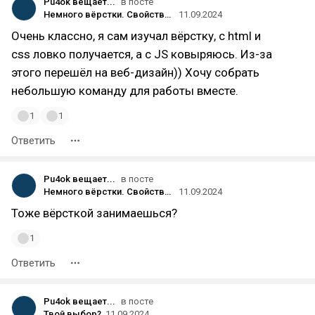
Pu4ok вещает...
в посте
Немного вёрстки. Свойство mix-blend-mode
11.09.2024
Очень классно, я сам изучал вёрстку, с html и
сss ловко получается, а с JS ковыряюсь. Из-за
этого перешёл на веб-дизайн)) Хочу собрать
небольшую команду для работы вместе.
1
1
Ответить
Pu4ok вещает...
в посте
Немного вёрстки. Свойство mix-blend-mode
11.09.2024
Тоже вёрсткой занимаешься?
1
Ответить
Pu4ok вещает...
в посте
Твой выбор?
11.09.2024