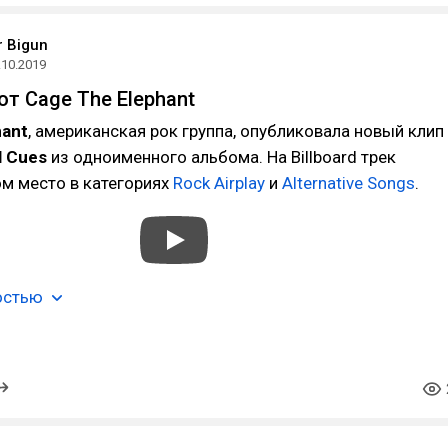
r Bigun
.10.2019
от Cage The Elephant
hant
, американская рок группа, опубликовала новый клип
l Cues
из одноименного альбома. На Billboard трек
м место в категориях
Rock Airplay
и
Alternative Songs
.
остью