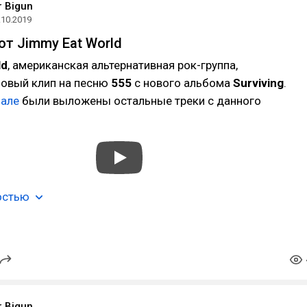
r Bigun
.10.2019
от Jimmy Eat World
ld
, американская альтернативная рок-группа,
новый клип на песню
555
с нового альбома
Surviving
.
нале
были выложены остальные треки с данного
остью
r Bigun