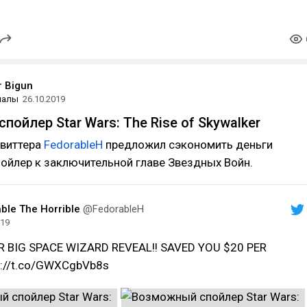
r Bigun
иалы
26.10.2019
ойлер Star Wars: The Rise of Skywalker
твиттера
FedorableH
предложил сэкономить деньги
ойлер к заключительной главе Звездных Войн.
ble The Horrible
@FedorableH
019
R BIG SPACE WIZARD REVEAL!! SAVED YOU $20 PER
s://t.co/GWXCgbVb8s