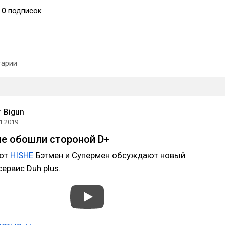
10
подписок
арии
r Bigun
1.2019
 не обошли стороной D+
 от
HISHE
Бэтмен и Супермен обсуждают новый
ервис Duh plus.