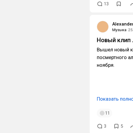
13
Alexande
Музыка
25
Новый клип 
Вышел новый 
посмертного а
ноября.
Показать полн
11
3
5