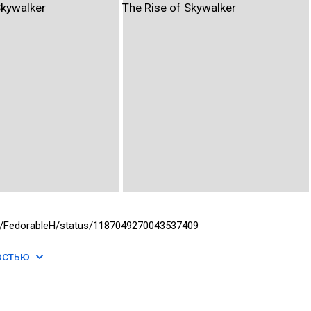
om/FedorableH/status/1187049270043537409
остью