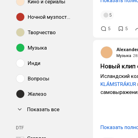
Показать полн
Кино и сериалы
5
Ночной музпостинг
5
5
Творчество
Музыка
Alexande
Музыка
28
Инди
Новый клип 
Исландский ко
Вопросы
KLÁMSTRÁKUR
самовыражения
Железо
Показать все
Показать полн
DTF