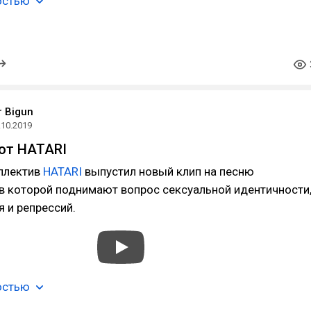
остью
r Bigun
.10.2019
от HATARI
ллектив
HATARI
выпустил новый клип на песню
в которой поднимают вопрос сексуальной идентичности
 и репрессий.
остью