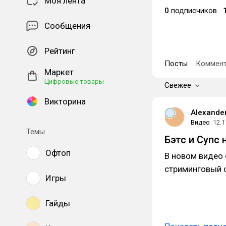
Моя лента
0
подписчиков
Сообщения
Рейтинг
Посты
Коммент
Маркет
Цифровые товары
Свежее
Викторина
Alexande
Видео
12.1
Темы
Бэтс и Супс
Офтоп
В новом видео
стриминговый с
Игры
Гайды