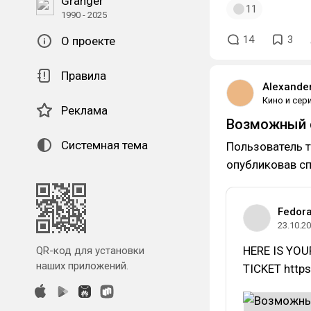
Granger
11
1990 - 2025
14
3
О проекте
Правила
Alexande
Кино и сер
Реклама
Возможный сп
Системная тема
Пользователь 
опубликовав сп
Fedora
23.10.2
HERE IS YOU
QR-код для установки
наших приложений.
TICKET http