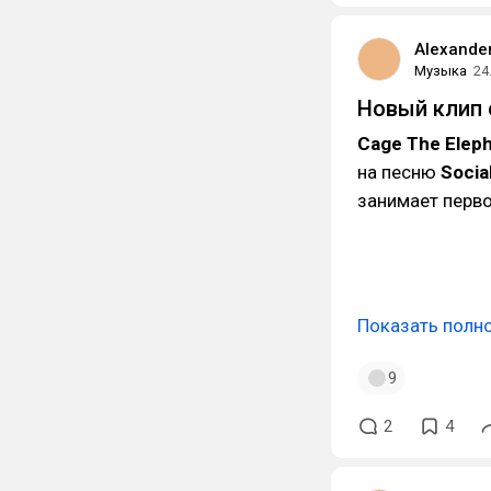
Alexande
Музыка
24
Новый клип 
Cage The Elep
на песню
Socia
занимает перво
Показать полн
9
2
4