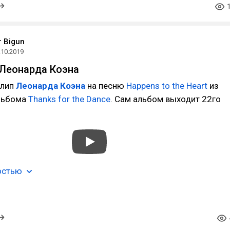
r Bigun
.10.2019
Леонарда Коэна
клип
Леонарда Коэна
на песню
Happens to the Heart
из
льбома
Thanks for the Dance
. Сам альбом выходит 22го
остью