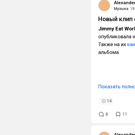
Alexande
Музыка
18
Новый клип 
Jimmy Eat Wor
опубликовала 
Также на их
ка
альбома.
Показать полн
14
8
11
Alexande