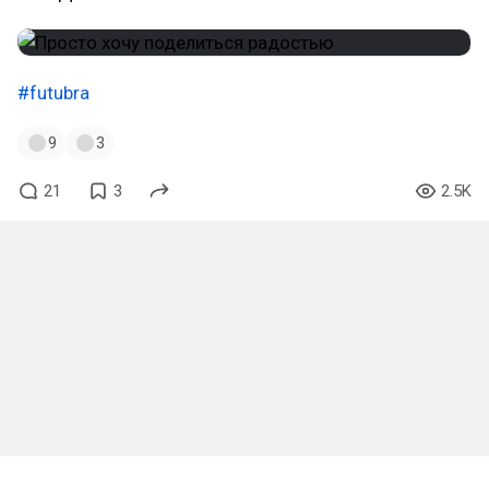
#futubra
9
3
21
3
2.5K