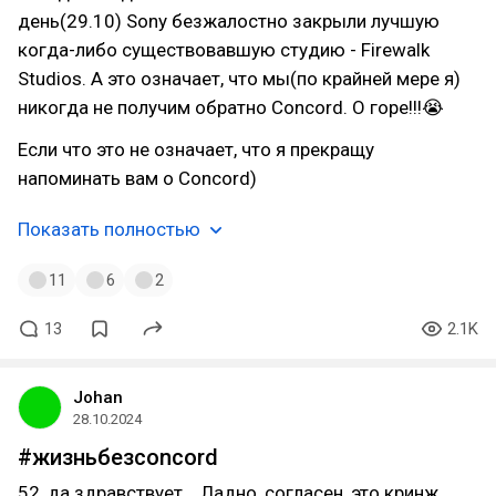
день(29.10) Sony безжалостно закрыли лучшую
когда-либо существовавшую студию - Firewalk
Studios. А это означает, что мы(по крайней мере я)
никогда не получим обратно Concord. О горе!!!😭
Если что это не означает, что я прекращу
напоминать вам о Concord)
Показать полностью
11
6
2
13
2.1K
Johan
28.10.2024
#жизньбезconcord
52, да здравствует... Ладно, согласен, это кринж.