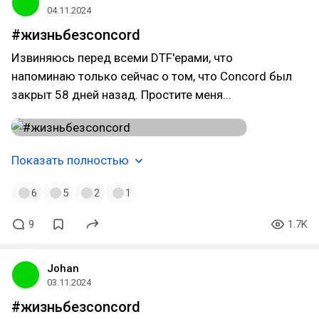
04.11.2024
#жизньбезconcord
Извиняюсь перед всеми DTF'ерами, что
напоминаю только сейчас о том, что Concord был
закрыт 58 дней назад. Простите меня...
Показать полностью
6
5
2
1
9
1.7K
Johan
03.11.2024
#жизньбезconcord