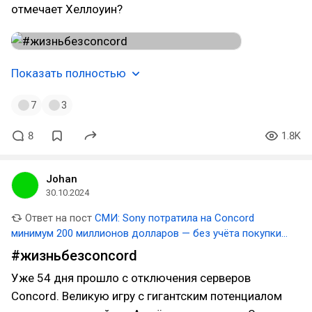
отмечает Хеллоуин?
Показать полностью
7
3
8
1.8K
Johan
30.10.2024
Ответ на пост
СМИ: Sony потратила на Concord
минимум 200 миллионов долларов — без учёта покупки
студии Firewalk
#жизньбезconcord
Уже 54 дня прошло с отключения серверов
Concord. Великую игру с гигантским потенциалом