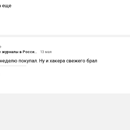
а еще
е
Популярные журналы в России 90-х и нулевых
13 мая
еделю покупал. Ну и хакера свежего брал