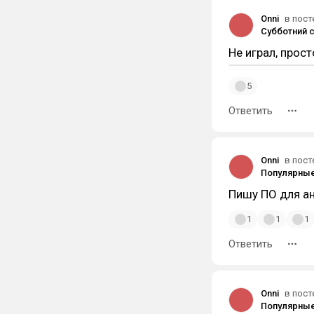
Onni
в пост
Не играл, прос
5
Ответить
Onni
в пост
Пишу ПО для а
1
1
1
Ответить
Onni
в пост