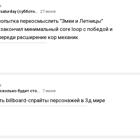
е
#screenshotsaturday (субботний скриншот) на DTF 27.06.2026
27 июня
попытка переосмыслить "Змеи и Летницы"
 закончил минимальный core loop с победой и
переди расширение кор механик.
е
Интересно, сколько будет стоит сделать такой в 3d?
7 июня
 billboard-спрайты персонажей в 3д мире