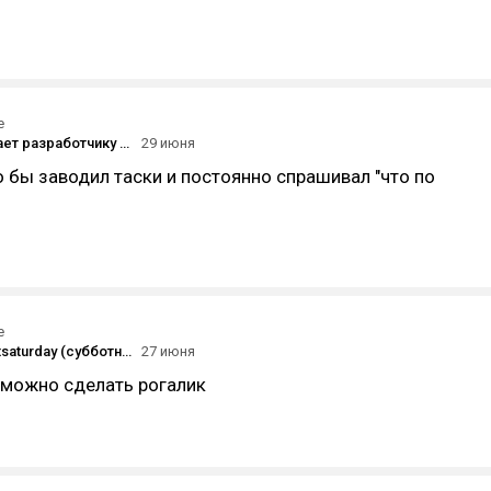
е
Что не хватает разработчику игр ?
29 июня
 бы заводил таски и постоянно спрашивал "что по
е
#screenshotsaturday (субботний скриншот) на DTF 27.06.2026
27 июня
 можно сделать рогалик