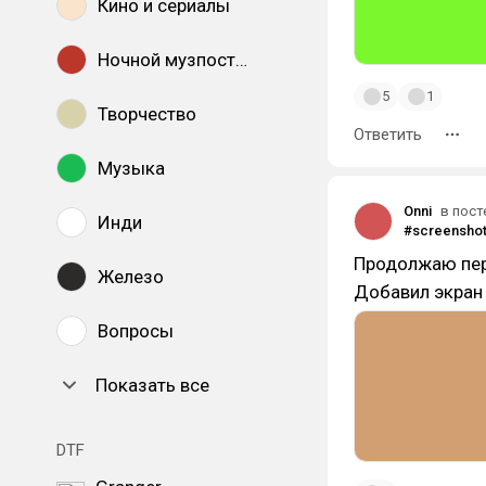
Кино и сериалы
Ночной музпостинг
5
1
Творчество
Ответить
Музыка
Onni
в пост
Инди
Продолжаю пер
Железо
Добавил экран 
Вопросы
Показать все
DTF