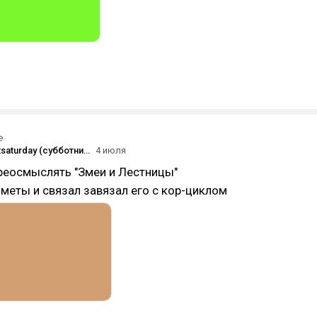
е
#screenshotsaturday (субботний скриншот) на DTF 04.07.2026
4 июля
еосмыслять "Змеи и Лестницы"
меты и связал завязал его с кор-циклом