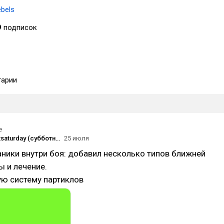
ebels
9
подписок
арии
е
#screenshotsaturday (субботний скриншот) на DTF 25.07.2026
25 июля
ники внутри боя: добавил несколько типов ближней
ы и лечение.
ую систему партиклов