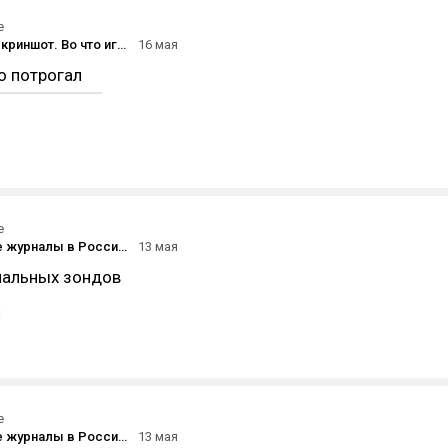
е
Субботний скриншот. Во что играете на этих выходных?
16 мая
то потрогал
е
Популярные журналы в России 90-х и нулевых
13 мая
нальных зондов
е
Популярные журналы в России 90-х и нулевых
13 мая