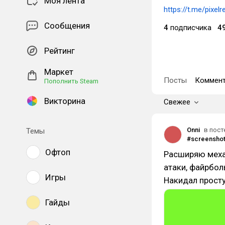
Моя лента
https://t.me/pixelr
Сообщения
4
подписчика
4
Рейтинг
Маркет
Посты
Коммент
Пополнить Steam
Викторина
Свежее
Onni
в пост
Темы
Офтоп
Расширяю меха
атаки, файрбол
Игры
Накидал прост
Гайды