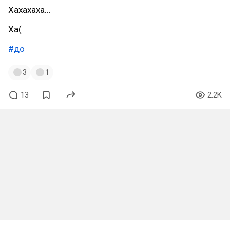
Хахахаха...
Ха(
#до
3
1
13
2.2K