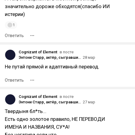
значительно дороже обходятся(спасибо ИИ
истерии)
1
Ответить
Cognizant of Element
в посте
Энтони Старр, актёр, сыгравший Твердыню, заявил, что в 50 лет он уже слишком стар, чтобы играть Вескера
28 мар
Не путай прямой и адаптивный перевод.
Ответить
Cognizant of Element
в посте
Энтони Старр, актёр, сыгравший Твердыню, заявил, что в 50 лет он уже слишком стар, чтобы играть Вескера
27 мар
Твердыня бл*ть...
Есть одно золотое правило, НЕ ПЕРЕВОДИ
ИМЕНА И НАЗВАНИЯ, СУ*А!
Без негатива если что.