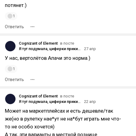
потянет.)
1
Ответить
Cognizant of Element
в посте
Я тут подумала, циферки прикинул...
27 апр
У нас, вертолëтов Апачи это норма.)
1
Ответить
Cognizant of Element
в посте
Я тут подумала, циферки прикинул...
22 апр
Может на маркетплейсах и есть дешевле/так
же(но в рулетку нае*ут не на*бут играть мне что-
то не особо хочется)
А так, эти варианты в местной рознице