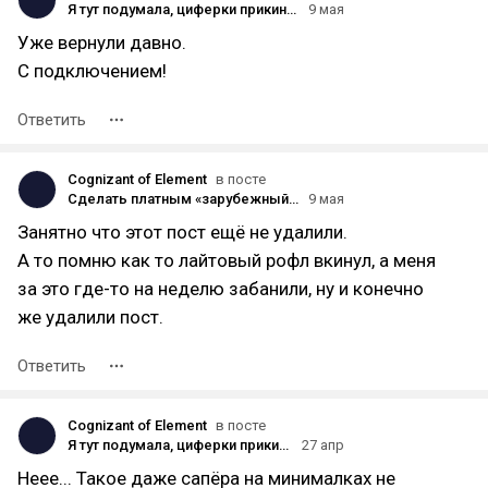
Я тут подумала, циферки прикинул...
9 мая
Уже вернули давно.
С подключением!
Ответить
Cognizant of Element
в посте
Сделать платным «зарубежный» мобильный трафик, как недавно мечтало российское Минцифры, похоже, просто невозможно.
9 мая
Занятно что этот пост ещё не удалили.
А то помню как то лайтовый рофл вкинул, а меня
за это где-то на неделю забанили, ну и конечно
же удалили пост.
Ответить
Cognizant of Element
в посте
Я тут подумала, циферки прикинул...
27 апр
Неее... Такое даже сапëра на минималках не