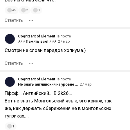
49
2
1
Ответить
Cognizant of Element
в посте
⚡⚡⚡ Память все! ⚡⚡⚡
27 мар
Смотри не слови перидоз хопиума.)
Ответить
Cognizant of Element
в посте
Не знать английский на уровне носителя в 2к26 году
27 мар
Пффф... Английский... В 2k26...
Вот не знать Монгольский язык, это кринж, так
же, как держать сбережения не в монгольских
тугриках....
1