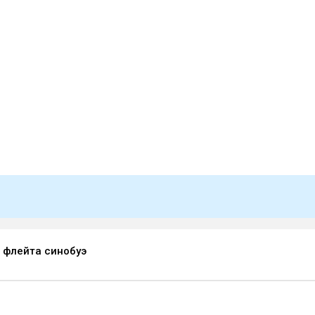
 флейта синобуэ